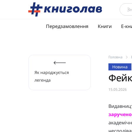
Передзамовлення
Книги
Е-кн
Головна
Новина
Як народжується
Фейк
легенда
15.05.2026
Видавниц
заручено
академічн
несподіва