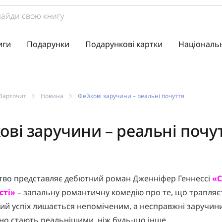
иги
Подарунки
Подарункові картки
Національ
Варточит
Новина
Фейкові заручини – реальні почуття
ові заручини – реальні почу
тво представляє дебютний роман Дженніфер Геннессі
«С
сті»
– запальну романтичну комедію про те, що трапляє
ий успіх лишається непоміченим, а несправжні заручин
но стають реальнішими, ніж будь-що інше.