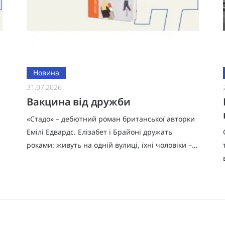
Новина
31.07.2026
Вакцина від дружби
«Стадо» – дебютний роман британської авторки
Емілі Едвардс. Елізабет і Брайоні дружать
роками: живуть на одній вулиці, їхні чоловіки –
найкращі друзі, а самі вони – хрещені матері
доньок одна одної. М