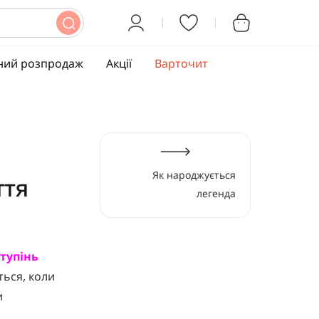
ний розпродаж
Акції
Варточит
Як народжується
ття
легенда
тупінь
ться, коли
и