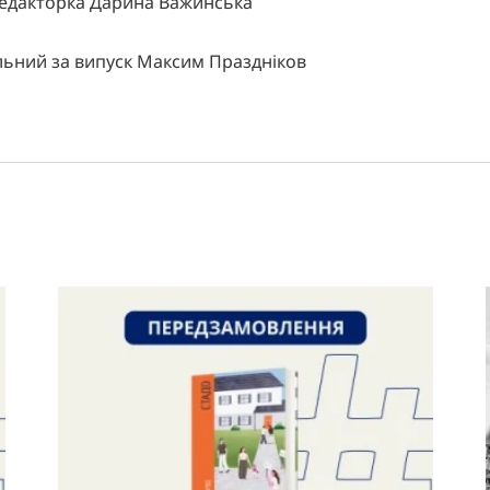
едакторка Дарина Важинська
льний за випуск Максим Праздніков