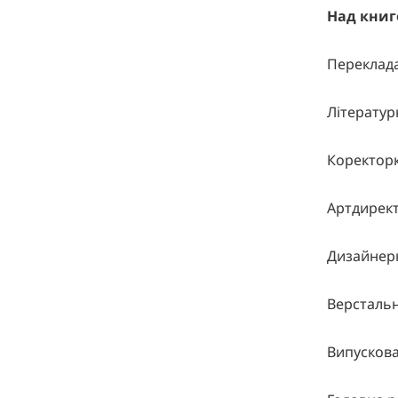
Над книг
Переклад
Літератур
Коректорк
Артдирект
Дизайнер
Версталь
Випускова