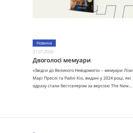
Новина
31.07.2026
ттями
Двоголосі мемуари
«Звідси до Великого Невідомого» – мемуари Лізи
ї дія
Марі Преслі та Райлі Кіо, видані у 2024 році, які
 чайок
одразу стали бестселером за версією The New
ти
York Times.Попри бажання, Ліза Марі роками не
могла написат