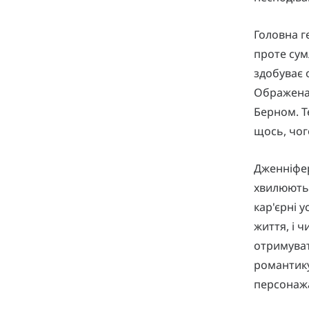
Головна ге
проте сум
здобуває 
Ображена 
Берном. Т
щось, чог
Дженніфер
хвилюють 
кар'єрні 
життя, і 
отримуват
романтику
персонажа