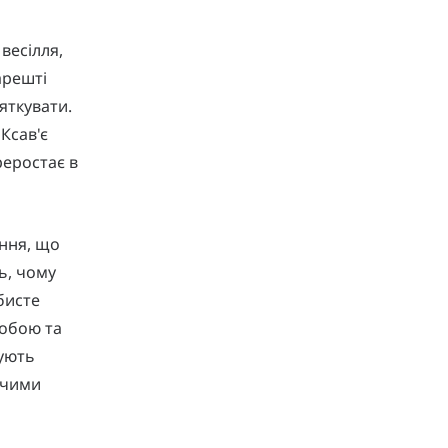
весілля,
арешті
яткувати.
Ксав'є
реростає в
ання, що
ь, чому
бисте
собою та
нують
очими