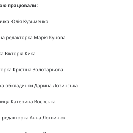
ою працювали:
ачка Юлія Кузьменко
на редакторка Марія Куцова
а Вікторія Кика
орка Крістіна Золотарьова
ка обкладинки Дарина Лозинська
ниця Катерина Воєвська
 редакторка Анна Логвинюк