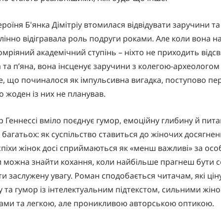
роїня Б'янка Дімітріу втомилася відвідувати заручини та 
лінно відігравала роль подруги роками. Але коли вона н
омріяний академічний ступінь – ніхто не приходить відсв
та п’яна, вона інсценує заручини з колегою-археологом 
е, що починалося як імпульсивна вигадка, поступово пе
о жоден із них не планував.
 Геннессі вміло поєднує гумор, емоційну глибину й пит
багатьох: як суспільство ставиться до жіночих досягнен
успіхи жінок досі сприймаються як «менш важливі» за осо
чи можна знайти кохання, коли найбільше прагнеш бути 
и заслужену увагу. Роман сподобається читачам, які ці
 та гумор із інтелектуальним підтекстом, сильними жін
ми та легкою, але проникливою авторською оптикою.