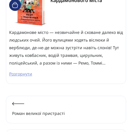
Кардамонового міста
Кардамонове місто — незвичайне й сховане далеко від
людських очей. Його вулицями ходять віслюки й
верблюди, де-не-де можна зустріти навіть слонів! Тут
живуть ковбасник, водій трамвая, цирульник,
поліцейський, а разом із ними — Ремо, Томмі…
Розгорнути
Роман великої пристрасті