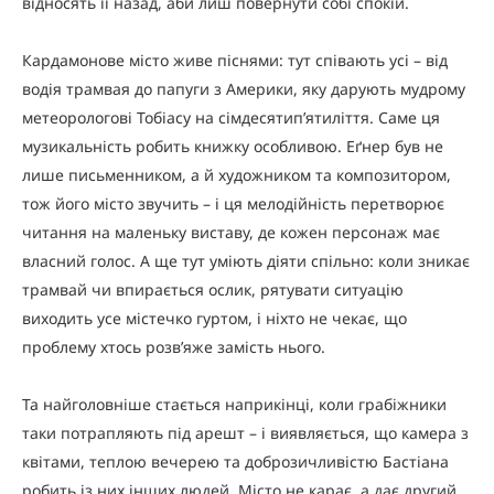
відносять її назад, аби лиш повернути собі спокій.
Кардамонове місто живе піснями: тут співають усі – від
водія трамвая до папуги з Америки, яку дарують мудрому
метеорологові Тобіасу на сімдесятип’ятиліття. Саме ця
музикальність робить книжку особливою. Еґнер був не
лише письменником, а й художником та композитором,
тож його місто звучить – і ця мелодійність перетворює
читання на маленьку виставу, де кожен персонаж має
власний голос. А ще тут уміють діяти спільно: коли зникає
трамвай чи впирається ослик, рятувати ситуацію
виходить усе містечко гуртом, і ніхто не чекає, що
проблему хтось розв’яже замість нього.
Та найголовніше стається наприкінці, коли грабіжники
таки потрапляють під арешт – і виявляється, що камера з
квітами, теплою вечерею та доброзичливістю Бастіана
робить із них інших людей. Місто не карає, а дає другий