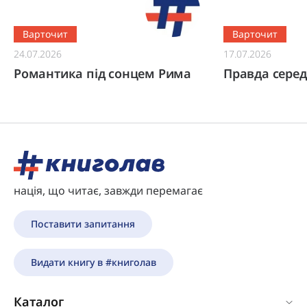
Варточит
Варточит
24.07.2026
17.07.2026
Романтика під сонцем Рима
Правда серед
нація, що читає, завжди перемагає
Поставити запитання
Видати книгу в #книголав
Каталог