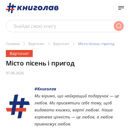
Головна
Варточит
Варточит
Місто пісень і пригод
Варточит
Місто пісень і пригод
07.06.2026
#Книголав
Ми віримо, що найкращий подарунок — це
любов. Ми присвятили себе тому, щоб
видавати книжки, варті любові. Наша
коренева цінність — це любов, а любов
примножує любов.