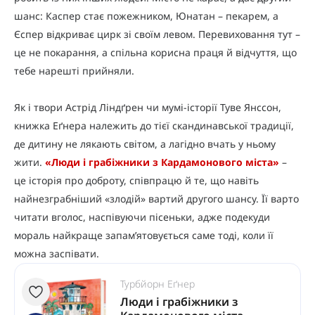
шанс: Каспер стає пожежником, Юнатан – пекарем, а
Єспер відкриває цирк зі своїм левом. Перевиховання тут –
це не покарання, а спільна корисна праця й відчуття, що
тебе нарешті прийняли.
Як і твори Астрід Ліндґрен чи мумі-історії Туве Янссон,
книжка Еґнера належить до тієї скандинавської традиції,
де дитину не лякають світом, а лагідно вчать у ньому
жити.
«Люди і грабіжники з Кардамонового міста»
–
це історія про доброту, співпрацю й те, що навіть
найнезграбніший «злодій» вартий другого шансу. Її варто
читати вголос, наспівуючи пісеньки, адже подекуди
мораль найкраще запам’ятовується саме тоді, коли її
можна заспівати.
Турбйорн Еґнер
Люди і грабіжники з