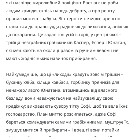
які наспівує миролюбний поліціянт Бастіан: не роби
людям кривди, скрізь наводь доброту, а про решту
правил можеш і забути. Він терпіти не може арештів і
ставиться до правосуддя радше як до виховання, аніж як
до покарання. Це задає тон усій історії, у центрі якої –
трійця незграбних грабіжників Каспер, Єспер і Юнатан,
які мешкають на околиці разом із ручним левом і не
мають жоднісіньких навичок прибирання.
Найкумедніше, що ці «лиходії» крадуть зовсім трішки –
буханку хліба, кільце ковбаси, торбинку пряників для
ненажерливого Юнатана. Втомившись від власного
безладу, вони наважуються на найзухвалішу свою
крадіжку: викрадають сувору тітку Софі, щоб та вела їхнє
господарство. План миттю розсипається, адже Софі
береться командувати самими грабіжниками, муштрує їх,
змушує митися й прибирати – і врешті вони потайки