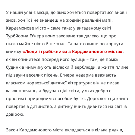
У нашій уяві є місця, до яких хочеться повертатися знов і
знов, хоч їх і не знайдеш на жодній реальній мапі.
Кардамонове місто – саме таке: у вигаданому світі
Турбйорна Еґнера воно заховане так далеко, що про
нього майже ніхто й не знає. Та варто лише розгорнути
книжку
«Люди і грабіжники з Кардамонового міста»
,
як ви опинитеся посеред його вулиць – там, де поміж
будинків чимчикують віслюки й верблюди, а життя плине
під звуки веселих пісень. Еґнера недарма вважають
класиком норвезької дитячої літератури: він не писав
казок-повчань, а будував цілі світи, у яких добро є
простим і природним способом буття. Дорослого ця книга
повертає в дитинство, а дитину вчить дивитися на світ із
довірою.
Закон Кардамонового міста вкладається в кілька рядків,