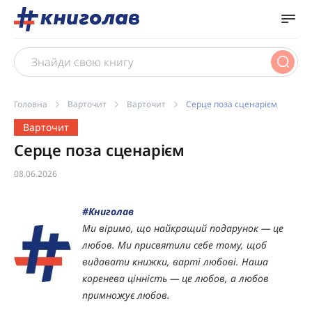
Головна
Варточит
Варточит
Серце поза сценарієм
Варточит
Серце поза сценарієм
08.06.2026
#Книголав
Ми віримо, що найкращий подарунок — це
любов. Ми присвятили себе тому, щоб
видавати книжки, варті любові. Наша
коренева цінність — це любов, а любов
примножує любов.