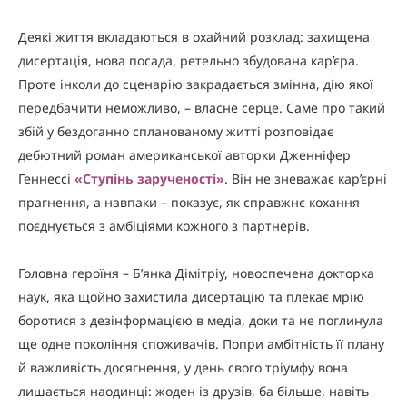
Деякі життя вкладаються в охайний розклад: захищена
дисертація, нова посада, ретельно збудована кар’єра.
Проте інколи до сценарію закрадається змінна, дію якої
передбачити неможливо, – власне серце. Саме про такий
збій у бездоганно спланованому житті розповідає
дебютний роман американської авторки Дженніфер
Геннессі
«Ступінь зарученості»
. Він не зневажає кар’єрні
прагнення, а навпаки – показує, як справжнє кохання
поєднується з амбіціями кожного з партнерів.
Головна героїня – Б’янка Дімітріу, новоспечена докторка
наук, яка щойно захистила дисертацію та плекає мрію
боротися з дезінформацією в медіа, доки та не поглинула
ще одне покоління споживачів. Попри амбітність її плану
й важливість досягнення, у день свого тріумфу вона
лишається наодинці: жоден із друзів, ба більше, навіть