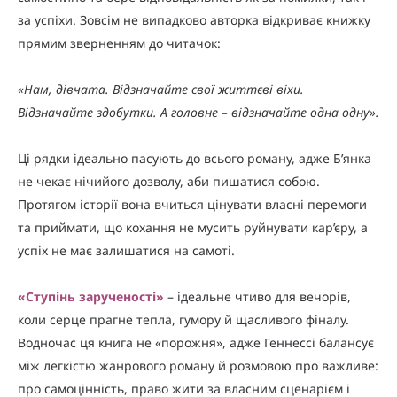
за успіхи. Зовсім не випадково авторка відкриває книжку
прямим зверненням до читачок:
«Нам, дівчата. Відзначайте свої життєві віхи.
Відзначайте здобутки. А головне – відзначайте одна одну».
Ці рядки ідеально пасують до всього роману, адже Б’янка
не чекає нічийого дозволу, аби пишатися собою.
Протягом історії вона вчиться цінувати власні перемоги
та приймати, що кохання не мусить руйнувати кар’єру, а
успіх не має залишатися на самоті.
«Ступінь зарученості»
– ідеальне чтиво для вечорів,
коли серце прагне тепла, гумору й щасливого фіналу.
Водночас ця книга не «порожня», адже Геннессі балансує
між легкістю жанрового роману й розмовою про важливе:
про самоцінність, право жити за власним сценарієм і