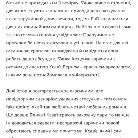
батьки не приходять на її вечірку. Б’янка живе в оточенні,
для якого існують «справжні» приводи для святкування,
як-от заручини й дівич-вечори, тоді як PhD залишається
для них «звичайним папірцем». Найгіркіше в сюжеті саме
те, що головна героїня усвідомлює: її заручини не
проґавив би ніхто, скасувавши усі плани. Це стає для неї
останньою краплею: скривджена й напідпитку вона
робить дещо абсурдне. Б’янка інсценує заручини з
охочим до авантюр Ксав’є Берном – красенем-археологом,
із яким вона познайомилася в університеті.
Далі історія розгортається за класичним, але
невідпорним сценарієм удаваних стосунків – тим самим
fake dating, який так люблять читачі любовних романів.
Що довше Б’янка і Ксав’є грають закохану пару, то менше
їм доводиться вдавати: несправжні заручини поволі
обростають справжніми почуттями. Ксав’є, який і сам