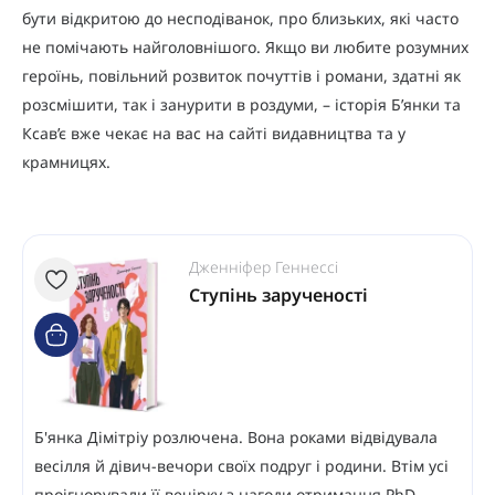
бути відкритою до несподіванок, про близьких, які часто
не помічають найголовнішого. Якщо ви любите розумних
героїнь, повільний розвиток почуттів і романи, здатні як
розсмішити, так і занурити в роздуми, – історія Б’янки та
Ксав’є вже чекає на вас на сайті видавництва та у
крамницях.
Дженніфер Геннессі
Ступінь зарученості
Б'янка Дімітріу розлючена. Вона роками відвідувала
весілля й дівич-вечори своїх подруг і родини. Втім усі
проігнорували її вечірку з нагоди отримання PhD,