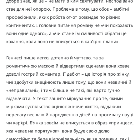
добре знає, як це – не мати з ким святкувати, несподівано
стає для неї опорою. Проблема в тому, що обоє – амбітні
професіонали, яких робота от-от розкидає по різних
континентах. І головне питання роману не «чи покохають
вони одне одного», а «чи стане їм сміливості обрати це
кохання, коли воно не вписується в кар’єрні плани».
Геннесі пише легко, дотепно й чуттєво, та за
романтичною маскою й відвертими сценами вона ховає
доволі гострий коментар. Її дебют – це історія про жінку,
чиї здобутки знецінюють лише тому, що вони незвичні й
«неправильні», і тим більше не такі, які варто гучно
відзначати. У текст зашито міркування про те, якими
мірками суспільство оцінює жіноче життя, віддаючи
перевагу весіллю й народженню дітей на противагу науці
чи кар’єрі. Б’янка зовсім не вписується в образ «принцеси,
яка чекає на порятунок»: вона будує свою долю
самостійно та бере відповідальність як за помилки, так і