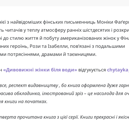
ієї з найвідоміших фінських письменниць Моніки Фаґе
ь читачів у теплу атмосферу ранніх шістдесятих і розкр
і до стилю життя й побуту американізованих жінок у Фінл
вних героїнь, Рози та Ізабелли, пов’язані з подальшими
ми потрясіннями, драмами й таємницями.
ан
«Дивовижні жінки біля води»
відгукується
chytayka
все, респект видавництву , бо книга оформлена дуже гарн
асива обкладинка, ілюстрований зріз – це насолода для о
я книги на початках.
верта прочитана книга з цієї серії. Книги прекрасні і якісн