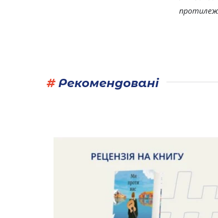
протилежн
#
Рекомендовані