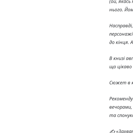
(ой, якас
нього. Йом
Насправді
персонажів
до кінця. 
В книзі ав
що цікаво
Сюжет в к
Рекоменду
вечорами, 
та спонука
✍️ «Захва