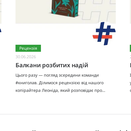
Рецензія
30.06.2026
Балкани розбитих надій
Цього разу — погляд зсередини команди
#книголав. Ділимося рецензією від нашого
.
копірайтера Леоніда, який розповідає про
книжку, що справді варта уваги.Я взявся за цю
книжку передусім тому, що мало зна