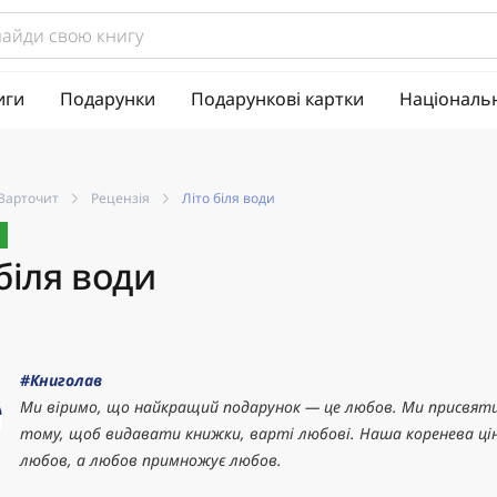
иги
Подарунки
Подарункові картки
Національ
Варточит
Рецензія
Літо біля води
біля води
#Книголав
Ми віримо, що найкращий подарунок — це любов. Ми присвяти
тому, щоб видавати книжки, варті любові. Наша коренева ці
любов, а любов примножує любов.