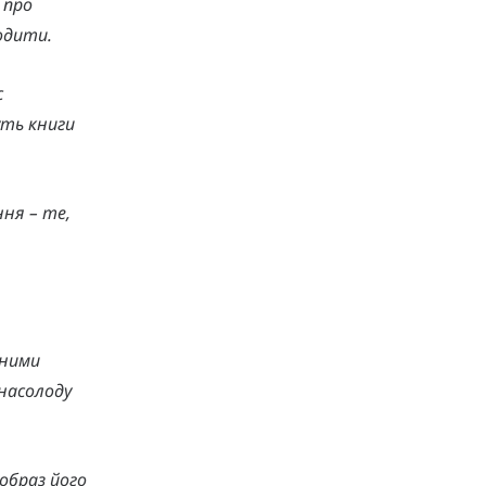
 про
одити.
с
уть книги
ння – те,
шними
 насолоду
образ його