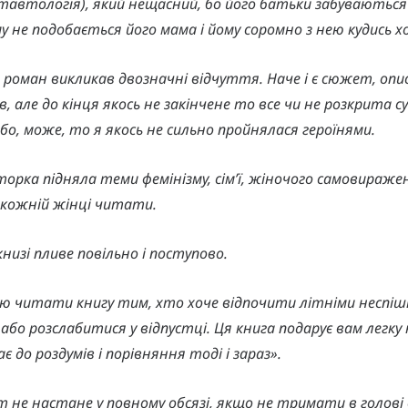
ь тавтологія), який нещасний, бо його батьки забуваються
у не подобається його мама і йому соромно з нею кудись х
, роман викликав двозначні відчуття. Наче і є сюжет, опи
, але до кінця якось не закінчене то все чи не розкрита с
Або, може, то я якось не сильно пройнялася героїнями.
торка підняла теми фемінізму, сім’ї, жіночого самовираже
 кожній жінці читати.
низі пливе повільно і поступово.
ю читати книгу тим, хто хоче відпочити літніми неспі
або розслабитися у відпустці. Ця книга подарує вам легку
є до роздумів і порівняння тоді і зараз».
т не настане у повному обсязі, якщо не тримати в голові 