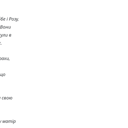
е і Розу,
. Вони
ули в
.
рахи,
 що
и свою
у матір