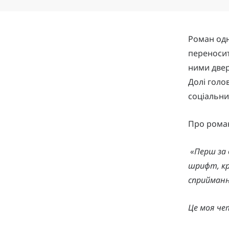
Роман одн
переносит
ними двер
Долі голо
соціальни
Про ром
«Перш за 
шрифт, кр
сприйманн
Це моя чет