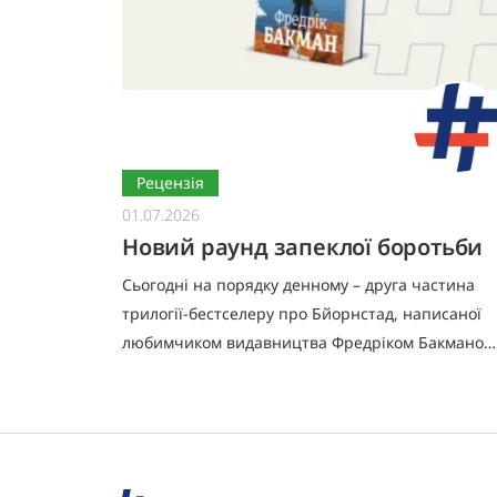
Рецензія
01.07.2026
Новий раунд запеклої боротьби
оман
Сьогодні на порядку денному – друга частина
ашому
трилогії-бестселеру про Бйорнстад, написаної
тину»
любимчиком видавництва Фредріком Бакманом
«Ми проти вас» показує нам наслідки трагічних
жи
подій, що мали місце в