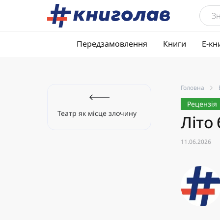
Передзамовлення
Книги
Е-кн
Головна
Рецензія
Театр як місце злочину
Літо 
11.06.2026