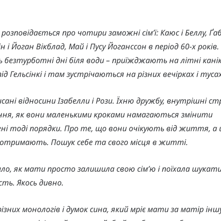
і розповідається про чотири заможні сім’ї: Каюс і Беллу, Ґабб
н і Йоган Вікблад, Май і Пусу Йоганссон в період 60-х років
 безтурботні дні біля води – приїжджають на літні канік
ід Гельсінкі і там зустрічаються на різних вечірках і тусах
сані відносини Ізабелли і Рози. Їхню дружбу, внутрішні ст
ня, як вони маленькими кроками намагаються змінити
ні тоді порядки. Про те, що вони очікують від життя, а
 отримають. Пошук себе та свого місця в житті.
ило, як мати просто залишила свою сім’ю і поїхала шукат
сть. Якось дивно.
ізних монологів і думок сина, який мріє мати за матір інш