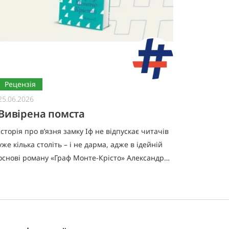
Рецензія
Реценз
25.06.2026
17.06.20
Вивірена помста
Війна
Історія про в’язня замку Іф не відпускає читачів
Історія,
уже кілька століть – і не дарма, адже в ідейній
забороне
основі роману «Граф Монте-Крісто» Александра
приналеж
Дюма лежить думка про марність помсти, що не
ризикнут
приносить ані
на тлі ж