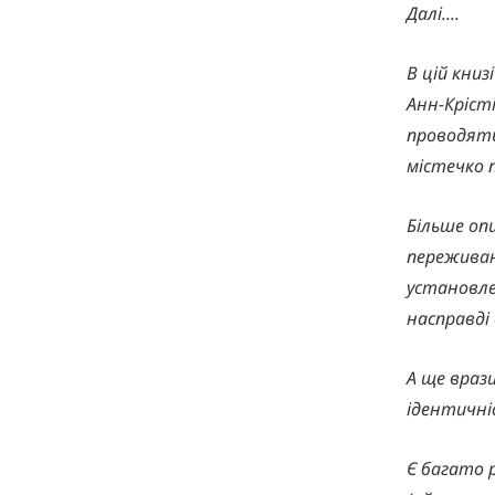
Далі....
В цій книз
Анн-Крісті
проводять
містечко п
Більше опи
переживан
установле
насправді
А ще враз
ідентичні
Є багато р