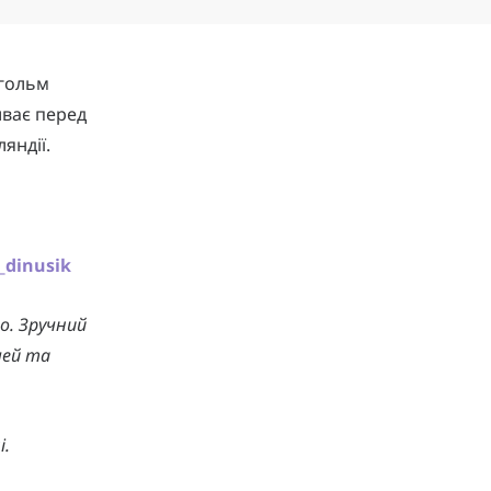
ргольм
иває перед
яндії.
_dinusik
о. Зручний
чей та
і.