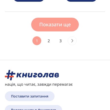
Показати ще
1
2
3
нація, що читає, завжди перемагає
Поставити запитання
Видати книгу в #книголав