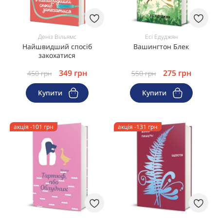
Деніз Вільямс
Есі Едуджян
Найшвидший спосіб
Вашингтон Блек
закохатися
349
грн
275
грн
450
грн
550
грн
Купити
Купити
акція -101 грн
акція -131 грн