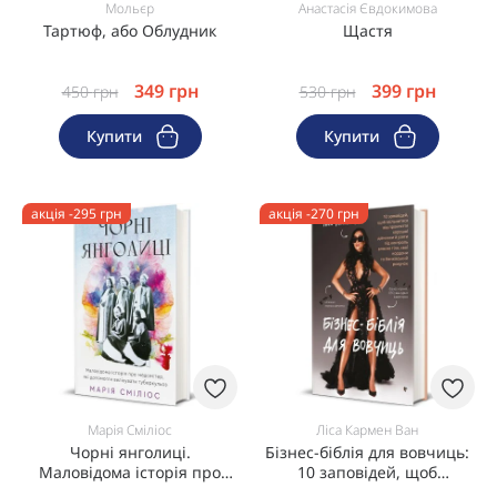
Мольєр
Анастасія Євдокимова
Тартюф, або Облудник
Щастя
349
грн
399
грн
450
грн
530
грн
Купити
Купити
акція -295 грн
акція -270 грн
Марія Сміліос
Ліса Кармен Ван
Чорні янголиці.
Бізнес-біблія для вовчиць:
Маловідома історія про
10 заповідей, щоб
медсестер, які допомогли
звільнитися від прокляття