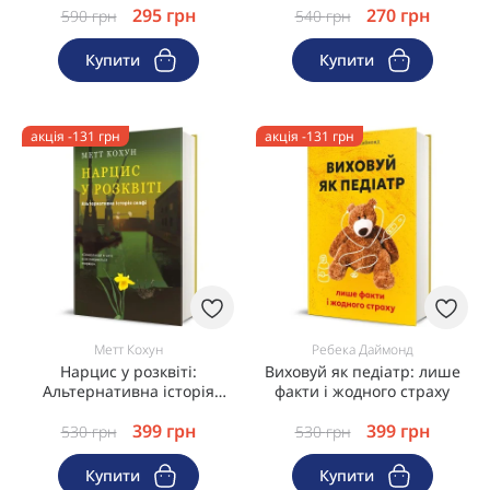
295
грн
270
грн
вилікувати туберкульоз
хорошої дівчинки й узяти
590
грн
540
грн
під контроль власне тіло,
свої кордони та
Купити
Купити
банківський рахунок
акція -131 грн
акція -131 грн
Метт Кохун
Ребека Даймонд
Нарцис у розквіті:
Виховуй як педіатр: лише
Альтернативна історія
факти і жодного страху
селфі
399
грн
399
грн
530
грн
530
грн
Купити
Купити