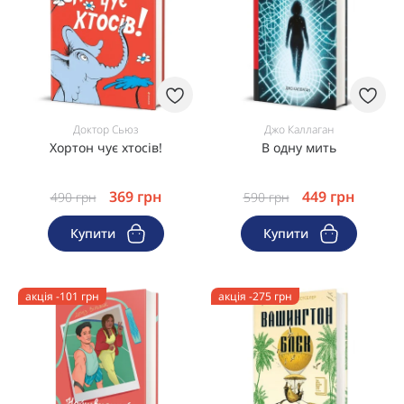
Доктор Сьюз
Джо Каллаган
Хортон чує хтосів!
В одну мить
369
грн
449
грн
490
грн
590
грн
Купити
Купити
акція -101 грн
акція -275 грн