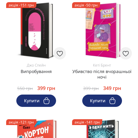
акція -151 грн
акція -50 грн
Джо Спейн
Кеті Брент
Випробування
Убивство після вчорашньої
ночі
399
грн
349
грн
550
грн
399
грн
Купити
Купити
акція -121 грн
акція -141 грн