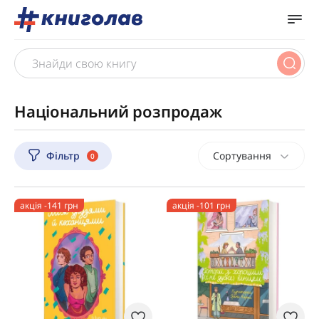
Національний розпродаж
Фільтр
Сортування
0
акція -141 грн
акція -101 грн