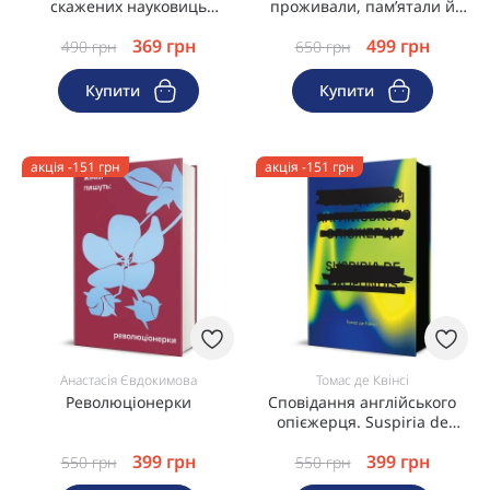
скажених науковиць
проживали, пам’ятали й
Міллісент Квібб
забували Культурну
369
грн
499
грн
революцію в Китаї
490
грн
650
грн
Купити
Купити
акція -151 грн
акція -151 грн
Анастасія Євдокимова
Томас де Квінсі
Революціонерки
Сповідання англійського
опієжерця. Suspiria de
Profundis
399
грн
399
грн
550
грн
550
грн