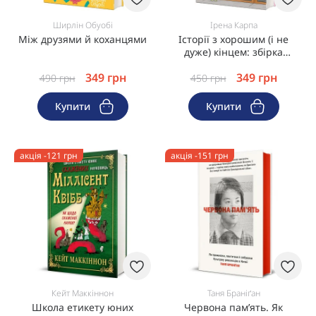
Ширлін Обуобі
Ірена Карпа
Між друзями й коханцями
Історії з хорошим (і не
дуже) кінцем: збірка
оповідань та есеїв
349
грн
349
грн
490
грн
450
грн
Купити
Купити
акція -121 грн
акція -151 грн
Кейт Маккіннон
Таня Браніґан
Школа етикету юних
Червона пам’ять. Як