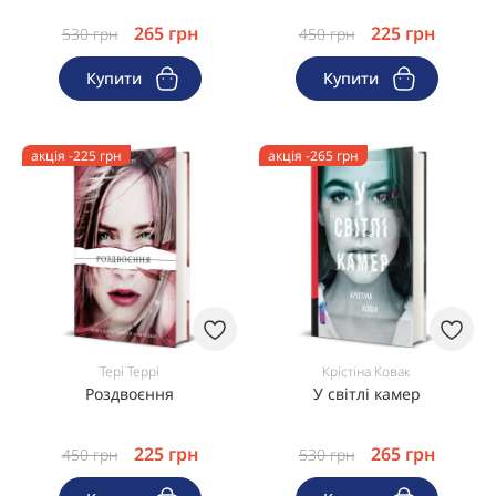
265
грн
225
грн
530
грн
450
грн
Купити
Купити
акція -225 грн
акція -265 грн
Тері Террі
Крістіна Ковак
Роздвоєння
У світлі камер
225
грн
265
грн
450
грн
530
грн