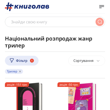
Національний розпродаж жанр
трилер
Фільтр
Сортування
1
Трилер
акція -151 грн
акція -50 грн