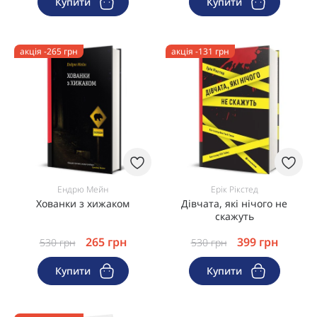
Купити
Купити
акція -265 грн
акція -131 грн
Ендрю Мейн
Ерік Рікстед
Хованки з хижаком
Дівчата, які нічого не
скажуть
265
грн
399
грн
530
грн
530
грн
Купити
Купити