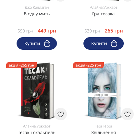
Джо Каллаган
Алайна Уркхарт
В одну мить
Гра тесака
449
грн
265
грн
590
грн
530
грн
Купити
Купити
акція -265 грн
акція -225 грн
Алайна Уркхарт
Тері Террі
Тесак і скальпель
Звільнення