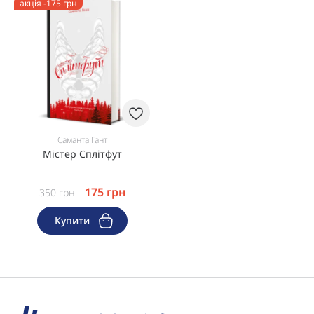
акція -175 грн
Саманта Гант
Містер Сплітфут
175
грн
350
грн
Купити