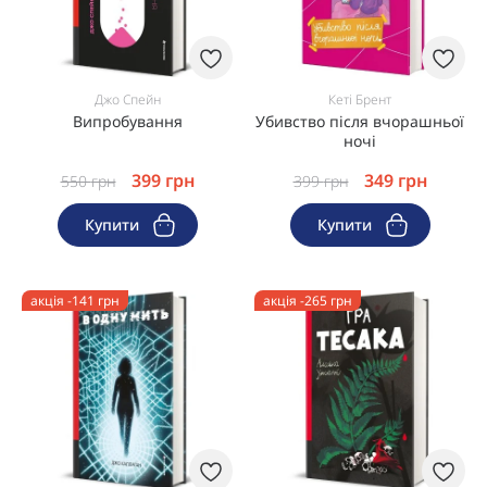
Джо Спейн
Кеті Брент
Випробування
Убивство після вчорашньої
ночі
399
грн
349
грн
550
грн
399
грн
Купити
Купити
акція -141 грн
акція -265 грн