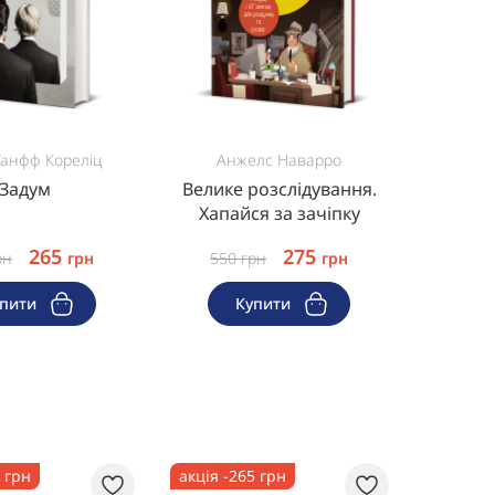
анфф Кореліц
Анжелс Наварро
Задум
Велике розслідування.
Хапайся за зачіпку
265
275
рн
грн
550
грн
грн
упити
Купити
5 грн
акція -265 грн