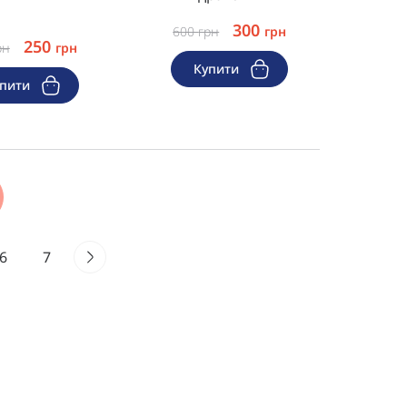
300
600
грн
грн
250
рн
грн
Купити
упити
6
7