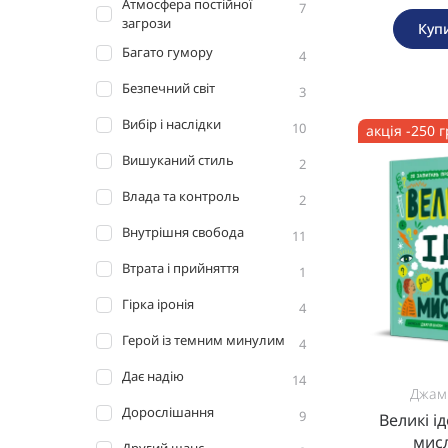
Атмосфера постійної
7
загрози
Куп
Багато гумору
4
Безпечний світ
3
Вибір і наслідки
10
акція -250 
Вишуканий стиль
2
Влада та контроль
2
Внутрішня свобода
11
Втрата і прийняття
1
Гірка іронія
4
Герой із темним минулим
4
Дає надію
14
Джамі
Дорослішання
9
Великі і
мис