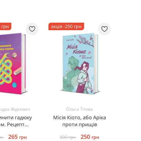
5 грн
акція -250 грн
ндра Фідкевич
Ольга Тітова
инити гадюку
Місія Кіото, або Аріка
ом. Рецепт
проти прищів
ня бізнесу на
265
250
рн
грн
500
грн
грн
ворчості