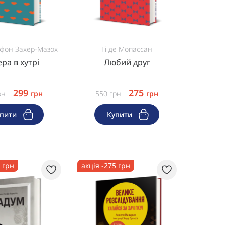
фон Захер-Мазох
Гі де Мопассан
ра в хутрі
Любий друг
299
275
рн
грн
550
грн
грн
упити
Купити
5 грн
акція -275 грн