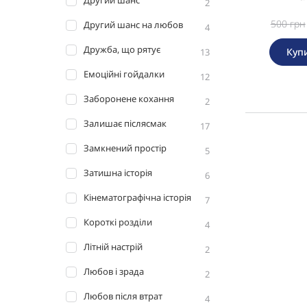
Другий шанс
2
500
грн
Другий шанс на любов
4
Дружба, що рятує
Куп
13
Емоційні гойдалки
12
Заборонене кохання
2
Залишає післясмак
17
Замкнений простір
5
Затишна історія
6
Кінематографічна історія
7
Короткі розділи
4
Літній настрій
2
Любов і зрада
2
Любов після втрат
4