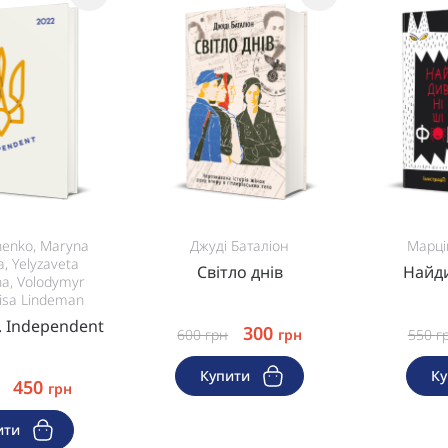
nenko, Maryna
Джуді Баталіон
Марці
, Yelyzaveta
Світло днів
Найди
na, Volodymyr
lisa Lindeman
. Independent
300
600
грн
грн
550
г
Купити
К
450
грн
ити