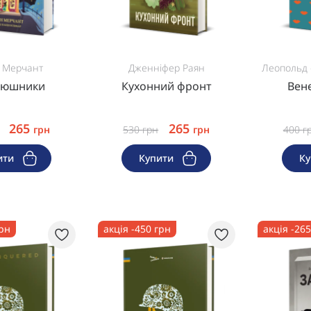
н Мерчант
Дженніфер Раян
Леопольд 
люшники
Кухонний фронт
Вене
265
265
грн
530
грн
грн
400
г
ити
Купити
К
грн
акція -450 грн
акція -26