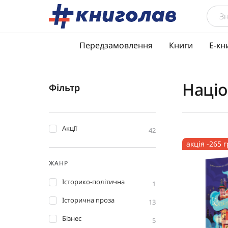
Передзамовлення
Книги
Е-кн
Націо
Фільтр
Акції
42
акція -265 
ЖАНР
Історико-політична
1
Історична проза
13
Бізнес
5