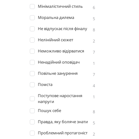
Мінімалістичний стиль
6
Моральна дилема
5
Не відпускає після фіналу
8
Нелінійний сюжет
2
Неможливо відірватися
7
Ненадійний оповідач
1
Повільне занурення
7
Помста
4
Поступове наростання
1
напруги
Пошук себе
8
Правда, яку боляче знати
5
Проблемний протагоніст
2