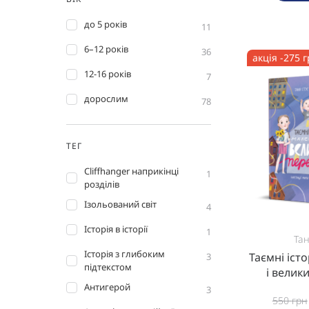
до 5 років
11
6–12 років
36
акція -275 
12-16 років
7
дорослим
78
ТЕГ
Cliffhanger наприкінці
1
розділів
Ізольований світ
4
Історія в історії
1
Тан
Історія з глибоким
Таємні іст
3
підтекстом
і велик
Антигерой
3
550
грн