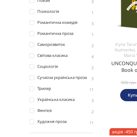
Поезія
3
Психологія
1
Романтична комедія
3
Романтична проза
1
Iryna Tara
Саморозвиток
2
Kuzmenko, 
Maria 
Світова класика
4
UNCONQUER
Соціологія
2
Book o
Сучасна українська проза
5
900
грн
Трилер
11
Куп
Українська класика
3
Фентезі
2
Художня проза
11
акція -450 