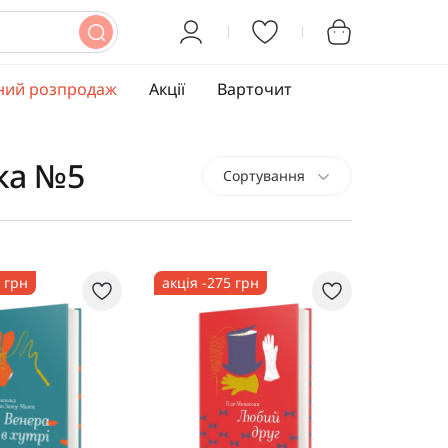
ний розпродаж
Акції
Варточит
ка №5
Сортування
1 грн
акція -275 грн