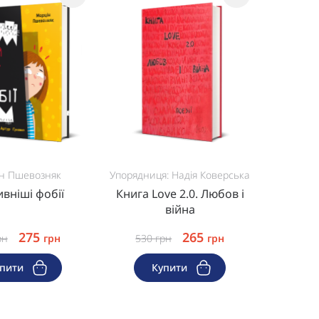
н Пшевозняк
Упорядниця: Надія Коверська
вніші фобії
Книга Love 2.0. Любов і
війна
275
265
рн
грн
530
грн
грн
упити
Купити