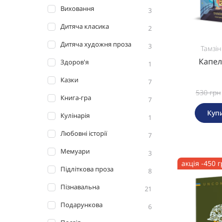
Виховання
3
Дитяча класика
2
Дитяча художня проза
3
Тамзі
Капе
Здоров'я
1
Казки
7
530
грн
Книга-гра
7
Куп
Кулінарія
1
Любовні історії
7
Мемуари
3
акція -450 
Підліткова проза
8
Пізнавальна
21
Подарункова
6