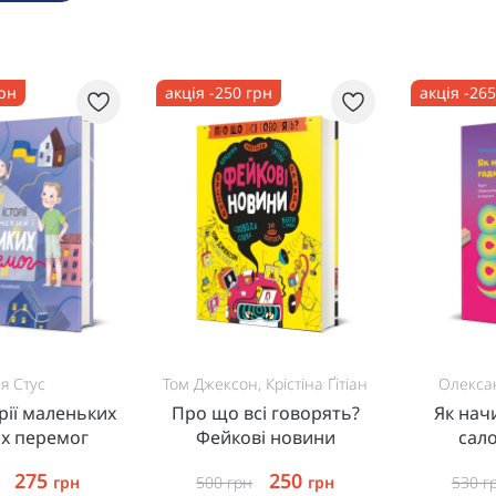
грн
акція -250 грн
акція -26
я Стус
Том Джексон, Крістіна Ґітіан
Олекса
орії маленьких
Про що всі говорять?
Як нач
их перемог
Фейкові новини
сал
створен
275
250
грн
500
грн
грн
530
г
т