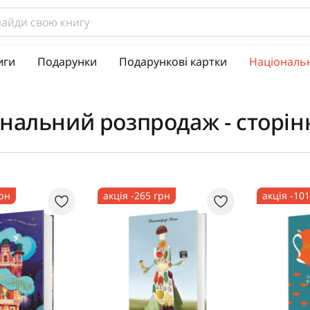
иги
Подарунки
Подарункові картки
Національ
нальний розпродаж - сторін
грн
акція -265 грн
акція -10