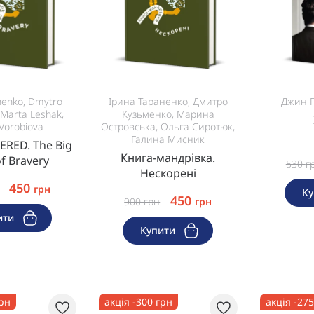
nenko, Dmytro
Ірина Тараненко, Дмитро
Джин Г
Marta Leshak,
Кузьменко, Марина
Vorobiova
Островська, Ольга Сиротюк,
Галина Мисник
ED. The Big
Книга-мандрівка.
f Bravery
530
г
Нескорені
450
грн
К
450
900
грн
грн
ити
Купити
грн
акція -300 грн
акція -27