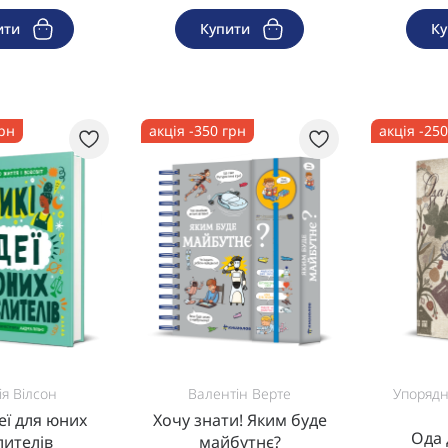
ити
Купити
К
грн
акція -350 грн
акція -25
я Вілсон
Валентін Верте
Упорядн
деї для юних
Хочу знати! Яким буде
Ода 
лителів
майбутнє?