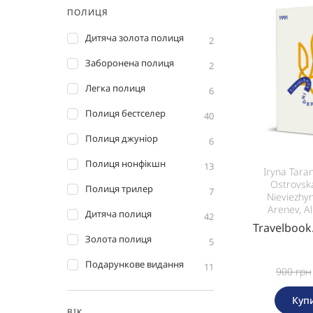
ПОЛИЦЯ
Дитяча золота полиця
2
Заборонена полиця
2
Легка полиця
6
Полиця бестселер
40
Полиця джуніор
6
Полиця нонфікшн
13
Iryna Tara
Ostrovska
Полиця трилер
7
Nieviezhy
Arenev, A
Дитяча полиця
42
Travelbook
Золота полиця
5
Подарункове видання
11
900
грн
Куп
ВІК