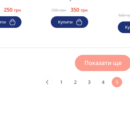
250
350
грн
700
грн
грн
500
г
ити
Купити
К
Показати ще
1
2
3
4
5