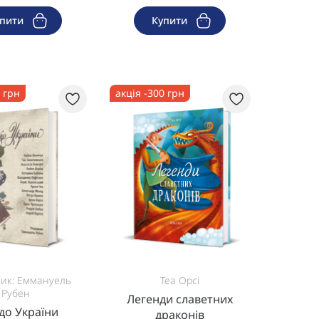
упити
Купити
0 грн
акція -300 грн
ик: Еммануель
Теа Орсі
Рубен
Легенди славетних
до України
драконів