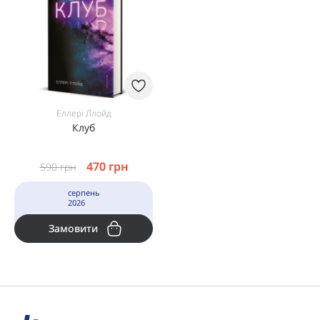
Еллері Ллойд
Клуб
470
грн
590
грн
серпень
2026
Замовити