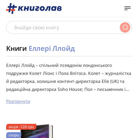
Книги
Еллері Ллойд
Еллері Ллойд – спільний псевдонім лондонського
подружжя Колет Ліонс і Пола Влітоса. Колет – журналістка
й редакторка, колишня контент-директорка Elle (UK) та
редакційна директорка Soho House; Пол – письменник і…
Розгорнути
акція -120 грн
скоро