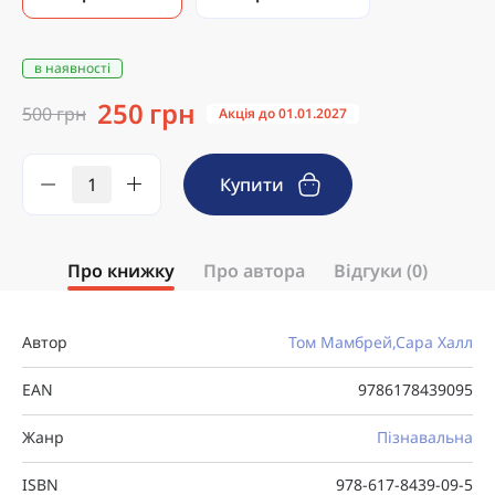
в наявності
250 грн
500 грн
Акція до 01.01.2027
Купити
Про книжку
Про автора
Відгуки (0)
Автор
Том Мамбрей,Сара Халл
EAN
9786178439095
Жанр
Пізнавальна
ISBN
978-617-8439-09-5