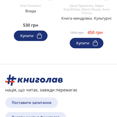
Кемі Неквапіл
Ірина Тараненко, Марія
Воробйова, Марта Лешак, Анна
Влада
Плотка
Книга-мандрівка. Культурні
530
грн
450
грн
900
грн
Купити
Купити
нація, що читає, завжди перемагає
Поставити запитання