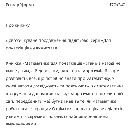
Розмір/формат
170х240
Про книжку
Довгоочікуване продовження підліткової серії «Для
початківців» у #книголав.
Книжка «Математика для початківців» стане в нагоді не
лише дітям, а й дорослим, адже вона у зрозумілій формі
розповість все, що потрібно знати про математику. У
книзі автори досліджують та пояснюють, як математичні
інструменти допомагають людям зрозуміти навколишній
світ, передбачити майбутнє і навіть те, як математика
робить життя кращим.Окрім пояснень та цікавих діалогів,
у книжці є окремий словник із найпоширенішими
визначеннями.