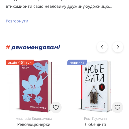
втихомирити свою невловиму дружину-художницю…
Розгорнути
#
рекомендовані
акція -151 грн
новинка
Анастасія Євдокимова
Ромі Гаузманн
Революціонерки
Любе дитя