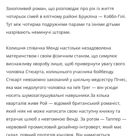
Захопливий роман, що розповідає про рік із життя
чотирьох сімей в елітному районі Брукліна — Коббл-Гілі.
Тут між чотирма подружніми парами та їхніми дітьми
назрівають неминучі шторми.
Колишня співачка Менді настільки незадоволена
материнством і своїм фізичним станом, що симулює
виснажливу хворобу лише, щоб привернути увагу свого
чоловіка Стюарта, колишнього учасника бойбенду.
Стюарт невзаємно закоханий у шкільну медсестру Пічес,
яка має недолугого чоловіка на ім’я Грег — він усюди
носить шумозаглушувальні навушники.За кілька
кварталів живе Рой — відомий британський романіст,
який ніяк не може написати свою наступну книжку та
втрачає шлюб з невтомною Венді. За рогом — Таппер —
нервовий промисловий дизайнер-інтроверт, який має
склад, повний протезів кінцівок. Він намагається