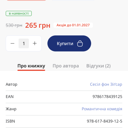
в наявності
265 грн
530 грн
Акція до 01.01.2027
Купити
Про книжку
Про автора
Відгуки (2)
Автор
Сесіл фон Зіґсар
EAN
9786178439125
Жанр
Романтична комедія
ISBN
978-617-8439-12-5