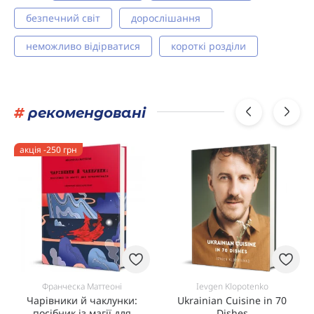
безпечний світ
дорослішання
неможливо відірватися
короткі розділи
#
рекомендовані
акція -250 грн
Франческа Маттеоні
Ievgen Klopotenko
Чарівники й чаклунки:
Ukrainian Cuisine in 70
посібник із магії для
Dishes