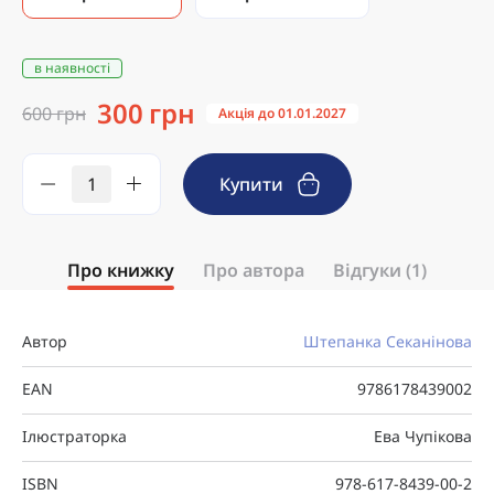
в наявності
300 грн
600 грн
Акція до 01.01.2027
Купити
Про книжку
Про автора
Відгуки (1)
Автор
Штепанка Секанінова
EAN
9786178439002
Ілюстраторка
Ева Чупікова
ISBN
978-617-8439-00-2