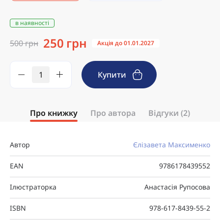
в наявності
250 грн
500 грн
Акція до 01.01.2027
Купити
Про книжку
Про автора
Відгуки (2)
Автор
Єлізавета Максименко
EAN
9786178439552
Ілюстраторка
Анастасія Рупосова
ISBN
978-617-8439-55-2