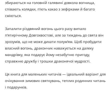
збираються на головній галявині довкола вогнища,
співають колядки, п’ють какао з зефірками й багато
сміються.
Запалити різдвяний вогонь цього разу випало
п’ятирічному Довгохвостові, але за тиждень до свята він
зрозумів, що не може дихати полум’ям. Щоб пробудити
власний вогонь, дракончик наважується на далеку
мандрівку, яка подарує йому незабутню пригоду,
справжню дружбу і трошки драконячої мудрості.
Ця книга для маленьких читачів — ідеальний варіант для
очікування зимових святкувань, теплих родинних читань
і подарунків.