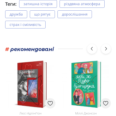
Теги:
затишна історія
різдвяна атмосфера
дружба
що рятує
дорослішання
страх і сміливість
#
рекомендовані
Люсі Адлінґтон
Міллі Джонсон