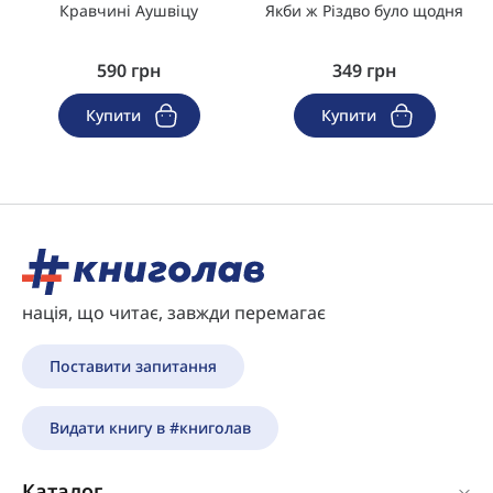
Кравчині Аушвіцу
Якби ж Різдво було щодня
590
грн
349
грн
Купити
Купити
нація, що читає, завжди перемагає
Поставити запитання
Видати книгу в #книголав
Каталог