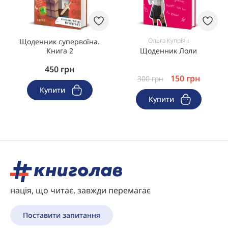
Ольга Купріян
Щоденник супервоїна.
Книга 2
Щоденник Лоли
450
грн
150
грн
300
грн
Купити
Купити
нація, що читає, завжди перемагає
Поставити запитання