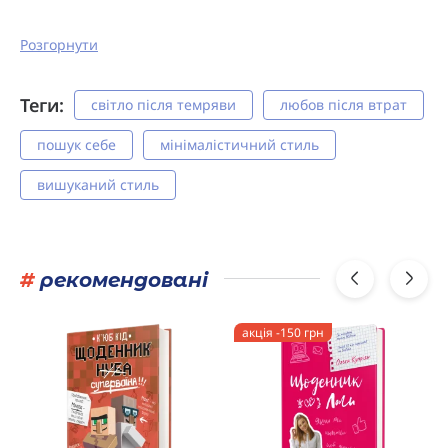
Розгорнути
Теги:
світло після темряви
любов після втрат
пошук себе
мінімалістичний стиль
вишуканий стиль
#
рекомендовані
акція -150 грн