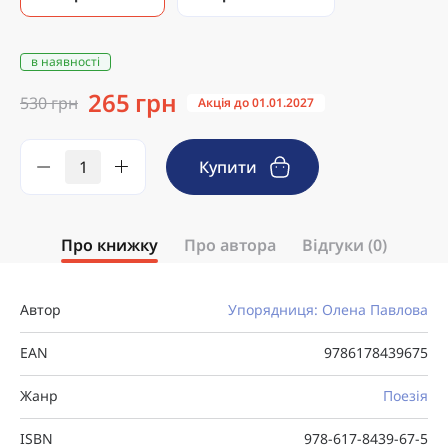
в наявності
265 грн
530 грн
Акція до 01.01.2027
Купити
Про книжку
Про автора
Відгуки (0)
Автор
Упорядниця: Олена Павлова
EAN
9786178439675
Жанр
Поезія
ISBN
978-617-8439-67-5