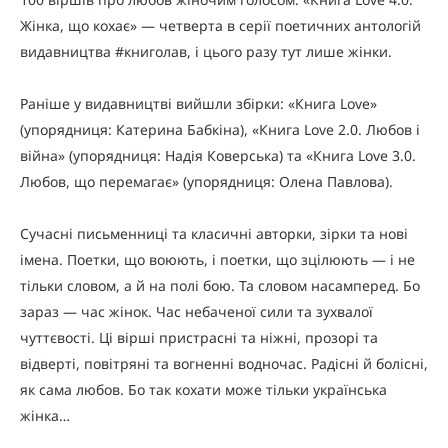
Жінка, що кохає» — четверта в серії поетичних антологій
видавництва #книголав, і цього разу тут лише жінки.
Раніше у видавництві вийшли збірки:
«Книга Love»
(упорядниця: Катерина Бабкіна),
«Книга Love 2.0. Любов і
війна»
(упорядниця: Надія Коверська) та
«Книга Love 3.0.
Любов, що перемагає»
(упорядниця: Олена Павлова).
Сучасні письменниці та класичні авторки, зірки та нові
імена. Поетки, що воюють, і поетки, що зцілюють — і не
тільки словом, а й на полі бою. Та словом насамперед. Бо
зараз — час жінок. Час небаченої сили та зухвалої
чуттєвості. Ці вірші пристрасні та ніжні, прозорі та
відверті, повітряні та вогненні водночас. Радісні й болісні,
як сама любов. Бо так кохати може тільки українська
жінка…