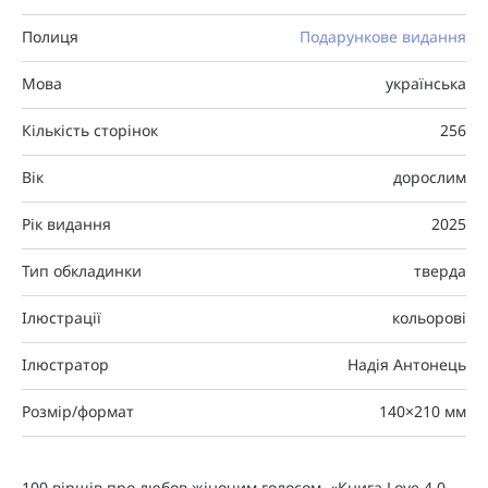
Полиця
Подарункове видання
Мова
українська
Кількість сторінок
256
Вік
дорослим
Рік видання
2025
Тип обкладинки
тверда
Ілюстрації
кольорові
Ілюстратор
Надія Антонець
Розмір/формат
140×210 мм
100 віршів про любов жіночим голосом. «Книга Love 4.0.