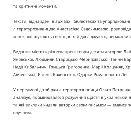
та критичні моменти.
Тексти, віднайдені в архівах і бібліотеках та упорядковані
літературознавицею Анастасією Євдокимовою, розповід
жінок, які шукають своє щастя й досліджують, чи можлив
Видання містить різножанрові твори десяти авторок: Лю
Яновської, Людмили Старицької-Черняхівської, Ганни Бар
Надії Кибальчич, Грицька Григоренка, Марії Колцуняк, Хр
Алчевської, Євгенії Бохенської, Одарки Романової та Лесі
У передмові до збірки літературознавиця Ольга Петренк
аналізує, як змінювалося розуміння щастя в українській л
та які виклики кидали авторки своїм письмом — емансип
влучним.