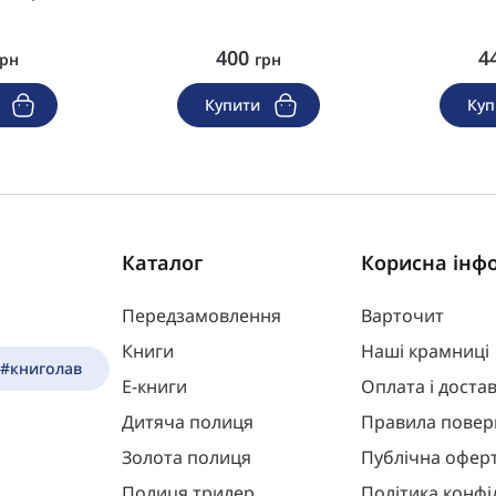
400
4
грн
грн
и
Купити
Ку
Каталог
Корисна інф
Передзамовлення
Варточит
Книги
Наші крамниці
 #книголав
Е-книги
Оплата і доста
Дитяча полиця
Правила повер
Золота полиця
Публічна офер
Полиця трилер
Політика конфі