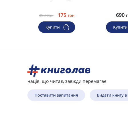
175
690
350
грн
грн
Купити
Купит
нація, що читає, завжди перемагає
Поставити запитання
Видати книгу в