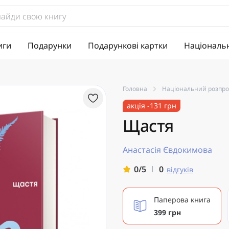
иги
Подарунки
Подарункові картки
Національ
Головна
Національний розпр
акція -131 грн
Щастя
Анастасія Євдокимова
0
0/5
відгуків
Паперова книга
399 грн