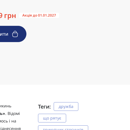
9 грн
Акція до 01.01.2027
пити
сикинь
Теги:
дружба
ь»
. Відомі
що рятує
ось і на
піднесення
трикутник стосунків