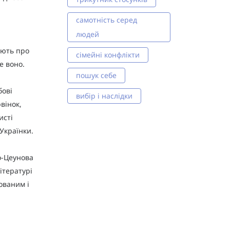
самотність серед
людей
ають про
сімейні конфлікти
е воно.
пошук себе
бові
вибір і наслідки
вінок,
исті
 Українки.
о-Цеунова
ітературі
ованим і