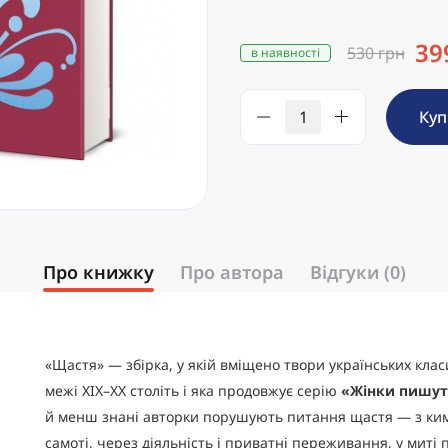
39
530 грн
в наявності
Ку
Про книжку
Про автора
Відгуки (0)
«Щастя» — збірка, у якій вміщено твори українських кла
межі ХІХ–ХХ століть і яка продовжує серію
«Жінки пишут
й менш знані авторки порушують питання щастя — з ким
самоті, через діяльність і приватні переживання, у миті 