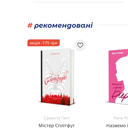
#
рекомендовані
акція -175 грн
Саманта Гант
Рене Р
яць
Містер Сплітфут
Назвемо ї