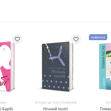
новинка
озен
Антуан де Сент-Екзюпері
Ел
ї Барбі
Нічний політ
Пляжн