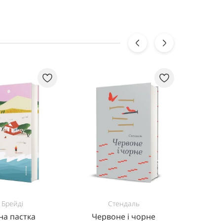
і Брейді
Стендаль
а пастка
Червоне і чорне
Приг