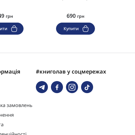
49
690
грн
грн
пити
Купити
ормація
#книголав у соцмережах
вка замовлень
нення
та
денційності