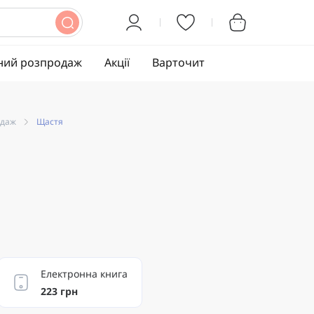
ний розпродаж
Акції
Варточит
одаж
Щастя
Електронна книга
223 грн