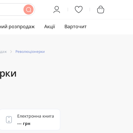
ний розпродаж
Акції
Варточит
одаж
Революціонерки
рки
Електронна книга
--- грн