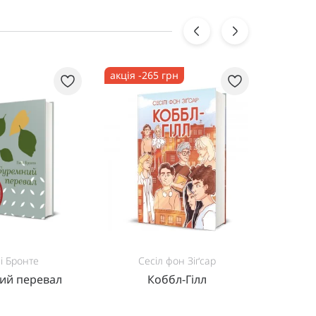
акція -265 грн
акція -
і Бронте
Сесіл фон Зіґсар
ий перевал
Коббл-Гілл
Порце