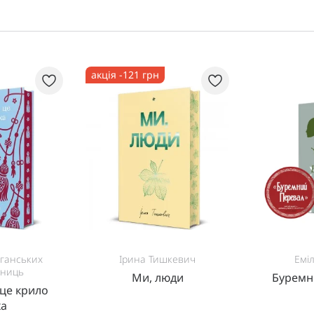
акція -121 грн
фганських
Ірина Тишкевич
Еміл
нниць
Ми, люди
Буремн
 це крило
ха