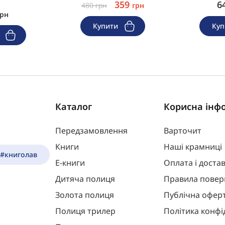
359
6
480
грн
грн
грн
Купити
Ку
и
Каталог
Корисна інф
Передзамовлення
Варточит
Книги
Наші крамниці
 #книголав
Е-книги
Оплата і доста
Дитяча полиця
Правила повер
Золота полиця
Публічна офер
Полиця трилер
Політика конфі