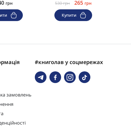
40
265
грн
530
грн
грн
53
пити
Купити
ормація
#книголав у соцмережах
вка замовлень
нення
та
денційності