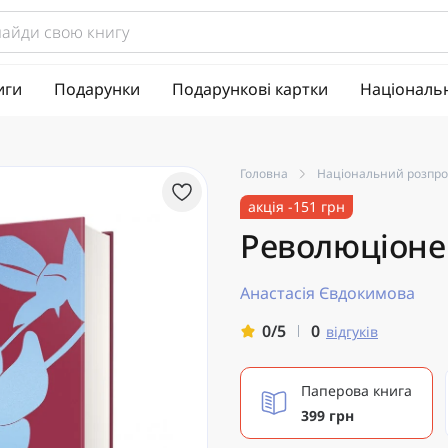
иги
Подарунки
Подарункові картки
Національ
Головна
Національний розпр
акція -151 грн
Революціоне
Анастасія Євдокимова
0
0/5
відгуків
Паперова книга
399 грн