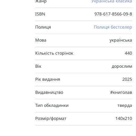
Жанр
Українська класика
ISBN
978-617-8566-09-8
Полиця
Полиця бестселер
Мова
українська
Кількість сторінок
440
Вік
дорослим
Рік видання
2025
Видавництво
#книголав
Тип обкладинки
тверда
Розмір/формат
140х210