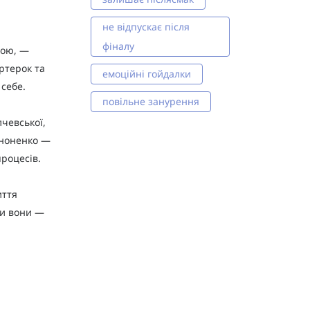
не відпускає після
фіналу
вою, —
ртерок та
емоційні гойдалки
 себе.
повільне занурення
лчевської,
ононенко —
процесів.
иття
ли вони —