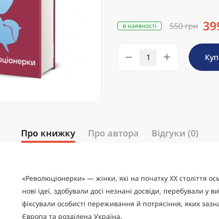
39
550 грн
в наявності
Ку
Про книжку
Про автора
Відгуки (0)
«Революціонерки» — жінки, які на початку ХХ століття о
нові ідеї, здобували досі незнані досвіди, перебували у ви
фіксували особисті переживання й потрясіння, яких зазн
Європа та розділена Україна.