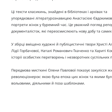
Ці тексти класикинь, знайдені в бібліотеках і архівах та
упорядковані літературознавицею Анастасією Євдокимо
портрети жінок у буремний час. Це уважний погляд репо
документалісток, які переосмислюють нову добу та самих
У збірці вміщено художні й публіцистичні твори Христі А
Лідії Горбачової, Наталі Романович-Ткаченко та Хариті К
історії особистих перетворень і незворотних суспільних 
Передмова мисткині Олени Павлової показує закулісся ж
революціонерок: якою була епоха цих жінок та якими бу
вольовими, діяльними й поза шаблонами.