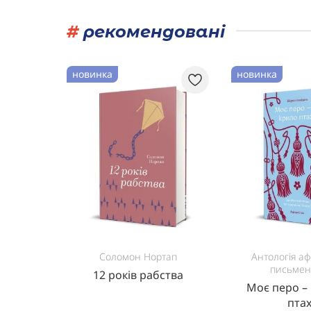
#
рекомендовані
новинка
новинка
т
Соломон Нортап
Антологія а
письме
фут
12 років рабства
Моє перо –
пта