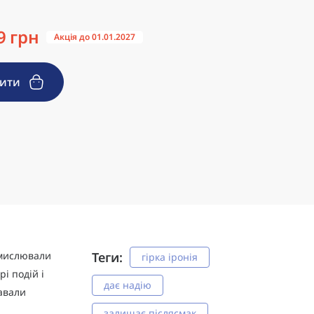
9 грн
Акція до 01.01.2027
пити
смислювали
Теги:
гірка іронія
рі подій і
дає надію
авали
залишає післясмак