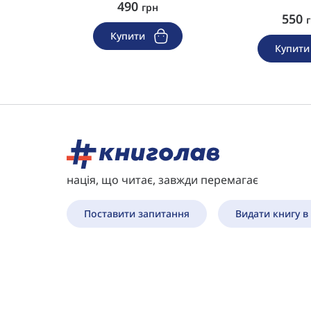
490
грн
грн
550
Купити
Купит
нація, що читає, завжди перемагає
Поставити запитання
Видати книгу в