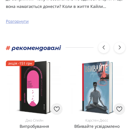
вона намагається донести? Коли в життя Кайли…
Розгорнути
#
рекомендовані
акція -151 грн
Джо Спейн
Карстен Дюсс
Випробування
Вбивайте усвідомлено