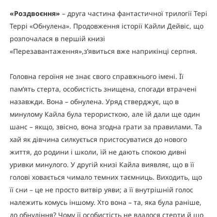
«Роздвоєння»
– друга частина фантастичної трилогії Тері
Террі «Обнулена». Продовження історії Кайли Дейвіс, що
розпочалася в першій книзі
«Перезавантаження»,з’явиться вже наприкінці серпня.
Головна героїня не знає свого справжнього імені. Її
пам’ять стерта, особистість знищена, спогади втрачені
назавжди. Вона – обнулена. Уряд стверджує, що в
минулому Кайла була терористкою, але їй дали ще один
шанс – якщо, звісно, вона згодна грати за правилами. Та
хай як дівчина силкується пристосуватися до нового
життя, до родини і школи, їй не дають спокою дивні
уривки минулого. У другій книзі Кайла виявляє, що в її
голові ховається чимало темних таємниць. Виходить, що
її сни – це не просто витвір уяви; а її внутрішній голос
належить комусь іншому. Хто вона – та, яка була раніше,
до обнуління? Чому її особистість не вдалося стерти й що