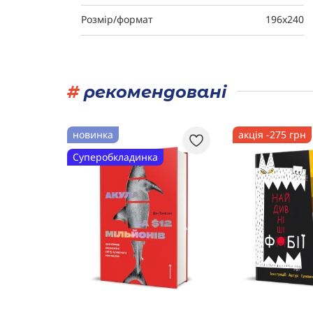
Розмір/формат
196x240
#
рекомендовані
новинка
акція -275 грн
Суперобкладинка