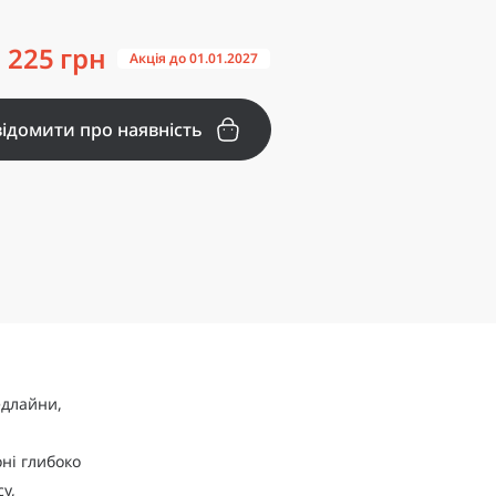
225 грн
Акція до 01.01.2027
ідомити про наявність
едлайни,
ні глибоко
у,