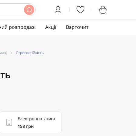
ний розпродаж
Акції
Варточит
одаж
Стресостійкість
сть
Електронна книга
158 грн