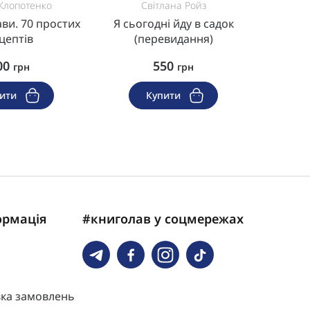
Клопотенко
Світлана Ройз
Ірина
Курова, 
ави. 70 простих
Я сьогодні йду в садок
А
цептів
(перевидання)
Ці ди
00
550
грн
грн
60
пити
Купити
ормація
#книголав у соцмережах
вка замовлень