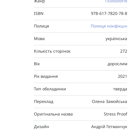
Жанр
Психологія
ISBN
978-617-7820-78-8
Полиця
Полиця нонфікшн
Мова
українська
Кількість сторінок
272
Вік
дорослим
Рік видання
2021
Тип обкладинки
тверда
Переклад
Олена Замойська
Оригінальна назва
Stress Proof
Дизайн
Андрій Гетманчук