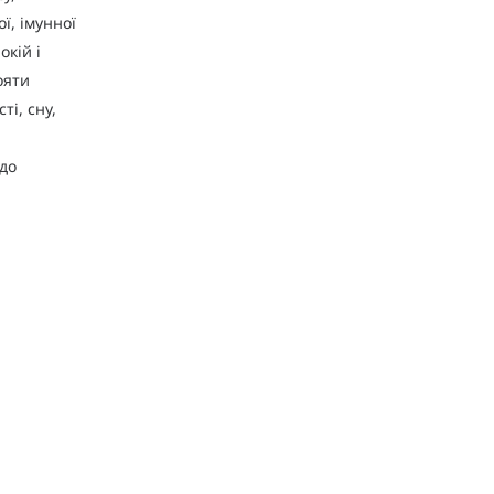
ї, імунної
окій і
ояти
ті, сну,
до