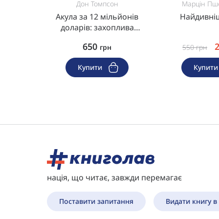
он
Дон Томпсон
Марцін Пш
я юних
Акула за 12 мільйонів
Найдивніш
в
доларів: захоплива
економіка світу сучасного
650
грн
грн
550
грн
мистецтва
Купити
Купит
нація, що читає, завжди перемагає
Поставити запитання
Видати книгу в