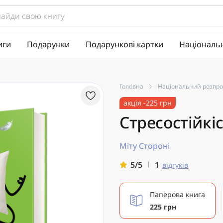
иги
Подарунки
Подарункові картки
Національ
Головна
Національний розпр
акція -225 грн
Стресостійкі
Міту Стороні
1
5/5
відгуків
Паперова книга
225 грн