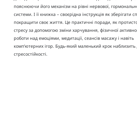
пояснюючи його механізм на рівні нервової, гормонально
системи. І її книжка – своєрідна інструкція як зберігати сп
покращити своє життя. Це практичні поради, як протист
стресу за допомогою зміни харчування, фізичної активнос
роботи над емоціями, медитації, сеансів масажу і навіть
комп’ютерних ігор. Будь-який маленький крок наблизить 
стресостійкості.