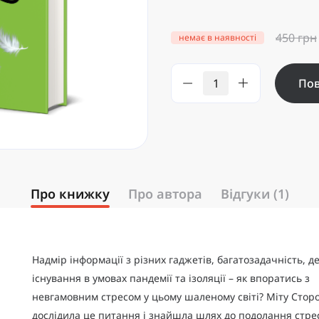
450 грн
немає в наявності
Пов
Про книжку
Про автора
Відгуки (1)
Надмір інформації з різних гаджетів, багатозадачність, д
існування в умовах пандемії та ізоляції – як впоратись з
невгамовним стресом у цьому шаленому світі? Міту Сторо
дослідила це питання і знайшла шлях до подолання стрес