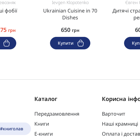
евозняк
Ievgen Klopotenko
Євген 
і фобії
Ukrainian Cuisine in 70
Дитячі стр
Dishes
ре
275
650
6
грн
грн
и
Купити
Ку
Каталог
Корисна інф
Передзамовлення
Варточит
Книги
Наші крамниці
 #книголав
Е-книги
Оплата і доста