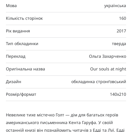
Мова
українська
Кількість сторінок
160
Рік видання
2017
Тип обкладинки
тверда
Переклад
Ольга Захарченко
Оригінальна назва
Our souls at night
Дизайн
обкладинка cтронґовський
Розмір/формат
140x210
Невелике тихе містечко Голт — дім для багатьох героїв
американського письменника Кента Гаруфа. У своїй
останній книзі він познайомить читачів з Едді та Луї. Едді