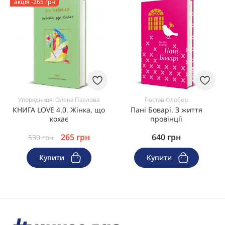
акція -265 грн
Упорядниця: Олена Павлова
Гюстав Флобер
КНИГА LOVE 4.0. Жінка, що
Пані Боварі. З життя
кохає
провінції
265
грн
640
грн
530
грн
Купити
Купити