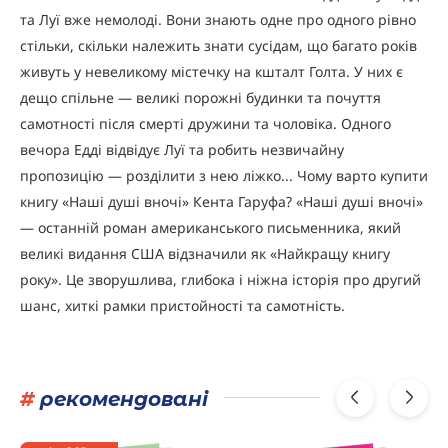
та Луї вже немолоді. Вони знають одне про одного рівно
стільки, скільки належить знати сусідам, що багато років
живуть у невеликому містечку на кшталт Голта. У них є
дещо спільне — великі порожні будинки та почуття
самотності після смерті дружини та чоловіка. Одного
вечора Едді відвідує Луї та робить незвичайну
пропозицію — розділити з нею ліжко... Чому варто купити
книгу «Наші душі вночі» Кента Гаруфа? «Наші душі вночі»
— останній роман американського письменника, який
великі видання США відзначили як «Найкращу книгу
року». Це зворушлива, глибока і ніжна історія про другий
шанс, хиткі рамки пристойності та самотність.
#
рекомендовані