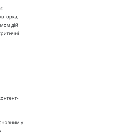
ує
Авторка,
тмом дій
критичні
контент-
основним у
у