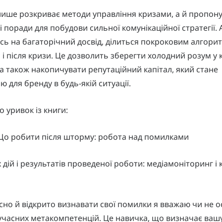
лише розкриває методи управління кризами, а й пропон
і поради для побудови сильної комунікаційної стратегії. 
ь на багаторічний досвід, ділиться покроковим алгори
с і після кризи. Це дозволить зберегти холодний розум у 
а також накопичувати репутаційний капітал, який стане
 для бренду в будь-якій ситуації.
о уривок із книги:
 Що робити після шторму: робота над помилками
х дій і результатів проведеної роботи: медіамоніторинг і 
сно й відкрито визнавати свої помилки я вважаю чи не 
учасних метакомпетенцій. Це навичка, що визначає ваш