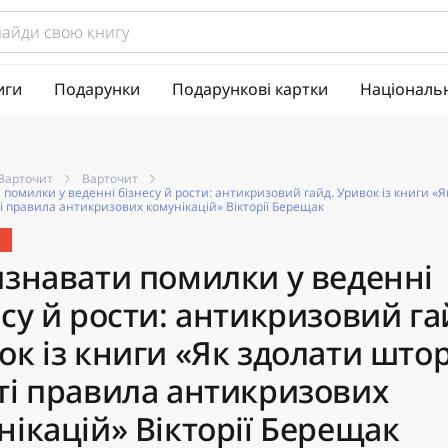
иги
Подарунки
Подарункові картки
Національ
Варточит
Варточит
 помилки у веденні бізнесу й рости: антикризовий гайд. Уривок із книги «Я
і правила антикризових комунікацій» Вікторії Берещак
изнавати помилки у веденні
есу й рости: антикризовий га
ок із книги «Як здолати што
ті правила антикризових
нікацій» Вікторії Берещак