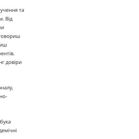
лучення та
. Від
ми
о говориш
риш
ентів.
г довіри
аналу,
но-
збука
демічні
,