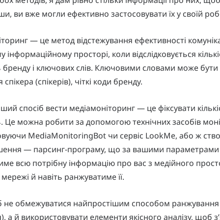
и, ви вже могли ефективно застосовувати їх у своїй роб
торинг — це метод відстежування ефективності комуніка
у інформаційному просторі, коли відслідковується кількі
ь бренду і ключових слів. Ключовими словами може бути 
я спікера (спікерів), чіткі коди бренду.
ший спосіб вести медіамоніторинг — це фіксувати кількі
ь. Це можна робити за допомогою технічних засобів моні
вуючи MediaMonitoringBot чи сервіс LookMe, або ж ств
ішення — парсинг-програму, що за вашими параметрами
име всю потрібну інформацію про вас з медійного прост
й мережі й навіть ранжуватиме її.
б не обмежуватися найпростішим способом ранжування 
), а й використовувати елементи якісного аналізу, щоб з