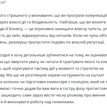
сті?
ого страшного у визнаванні, що ви програли комунікаці
ерез власні дії та бездіяльність. Найгірше, що ви может
ди й бізнесу, — це агресивно захищати власну тупість, уп
сть до змін, відмахуючись від сигналів. Коли не чуєш об’
нь, ризикуєш пропустити подзвін по власній репутації.
озділі я хочу детальніше зупинитися на тому, як оцінюва
а що звертати увагу, як читати й трактувати якісні та кіл
, щоб коригувати тактику дій у моменті та стратегію на
ву. Ми ще не розглянули окремі інструменти на кшталт
х колонок чи підготовки коментаря з позицією, який не 
мою і точно додав би вам ваги в гостру фазу протистоя
е зашкодить саме зараз вести чесну розмову про вміння
ти й виконувати роботу над помилками.