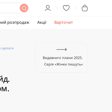
ний розпродаж
Акції
Варточит
к здолати
Видавничі плани 2025.
Серія «Жінки пишуть»
йд.
рм.