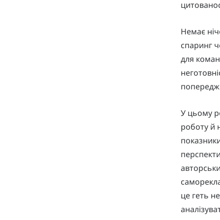
цитовано
Немає ніч
спаринг ч
для коман
неготовні
попередже
У цьому р
роботу й н
показники
перспекти
авторськи
саморекла
це геть н
аналізува