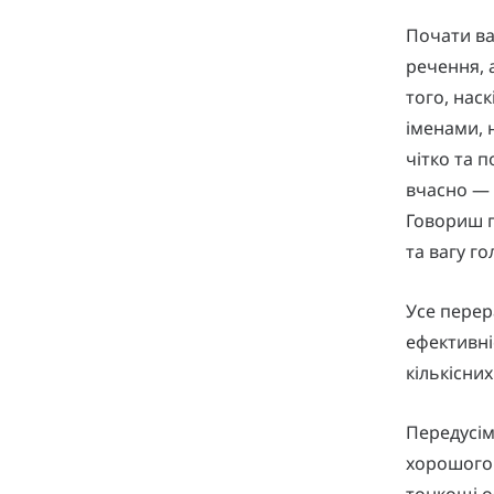
Почати ва
речення, 
того, нас
іменами, 
чітко та п
вчасно — 
Говориш 
та вагу г
Усе перер
ефективні
кількісних
Передусім
хорошого 
тонкощі о