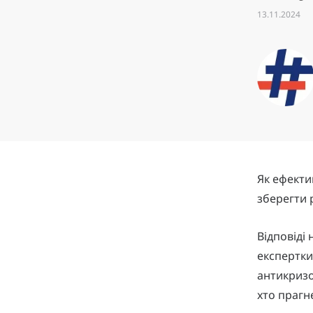
13.11.2024
Як ефектив
зберегти 
Відповіді 
експертки
антикризо
хто прагн