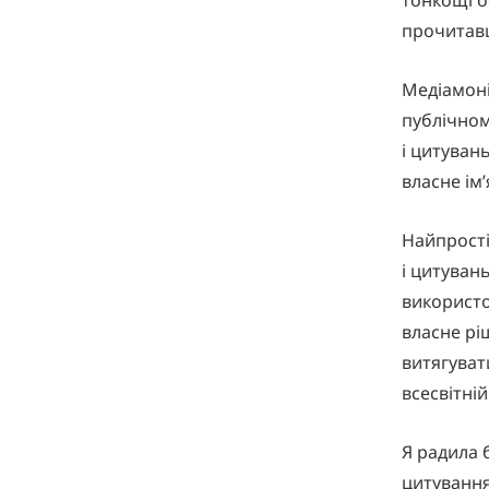
прочитавш
Медіамоні
публічном
і цитуван
власне ім’
Найпрості
і цитуван
використо
власне р
витягуват
всесвітні
Я радила 
цитування