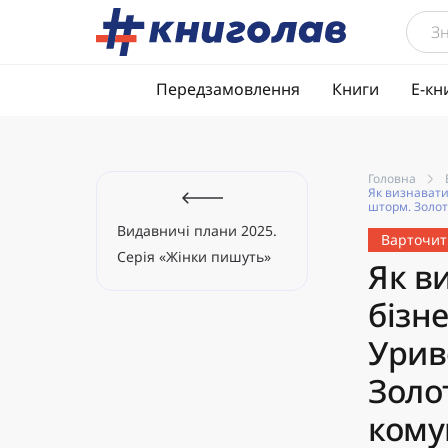
Передзамовлення
Книги
Е-кн
Головна
Як визнавати
шторм. Золот
Видавничі плани 2025.
Варточит
Серія «Жінки пишуть»
Як в
бізн
Урив
Золо
кому