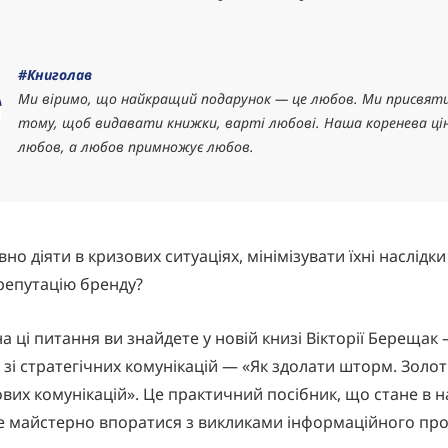
#Книголав
Ми віримо, що найкращий подарунок — це любов. Ми присвяти
тому, щоб видавати книжки, варті любові. Наша коренева ці
любов, а любов примножує любов.
но діяти в кризових ситуаціях, мінімізувати їхні наслідки
репутацію бренду?
на ці питання ви знайдете у новій книзі Вікторії Берещак
 зі стратегічних комунікацій — «Як здолати шторм. Золот
вих комунікацій». Це практичний посібник, що стане в на
е майстерно впоратися з викликами інформаційного про