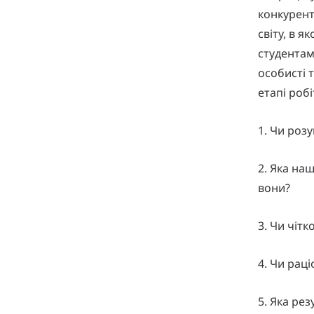
конкурент
світу, в 
студентам
особисті 
етапі роб
1. Чи роз
2. Яка на
вони?
3. Чи чіт
4. Чи рац
5. Яка рез