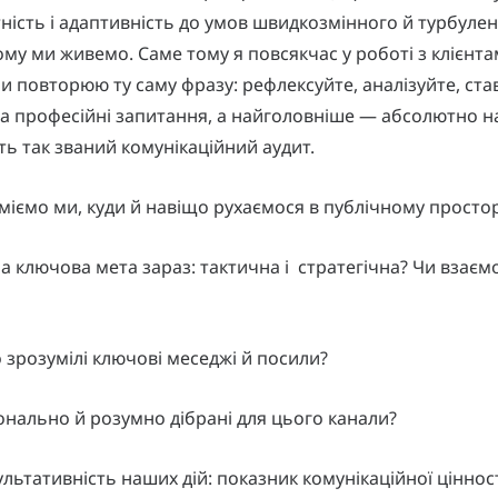
ність і адаптивність до умов швидкозмінного й турбуле
якому ми живемо. Саме тому я повсякчас у роботі з клієнт
и повторюю ту саму фразу: рефлексуйте, аналізуйте, став
та професійні запитання, а найголовніше — абсолютно 
іть так званий комунікаційний аудит.
уміємо ми, куди й навіщо рухаємося в публічному просто
ша ключова мета зараз: тактична і стратегічна? Чи взаєм
ко зрозумілі ключові меседжі й посили?
іонально й розумно дібрані для цього канали?
ультативність наших дій: показник комунікаційної цінност