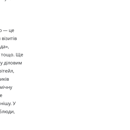
ю — це
 візитів
да»,
» тощо. Ще
гу діловим
рітейл,
иків
омічну
е
нішу. У
рблюди,