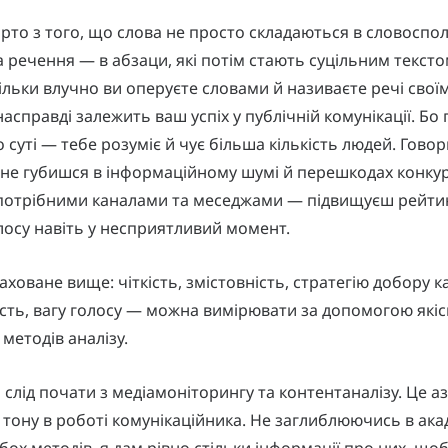
рто з того, що слова не просто складаються в словоспо
а речення — в абзаци, які потім стають суцільним текстом
кільки влучно ви оперуєте словами й називаєте речі свої
насправді залежить ваш успіх у публічній комунікації. Б
о суті — тебе розуміє й чує більша кількість людей. Гово
не губишся в інформаційному шумі й перешкодах конкур
потрібними каналами та меседжами — підвищуєш рейтин
олосу навіть у несприятливий момент.
аховане вище: чіткість, змістовність, стратегію добору к
сть, вагу голосу — можна вимірювати за допомогою якіс
 методів аналізу.
 слід почати з медіамоніторингу та контентаналізу. Це а
тону в роботі комунікаційника. Не заглиблюючись в ака
бох методів, я дам рівно стільки інформації про них, щоб