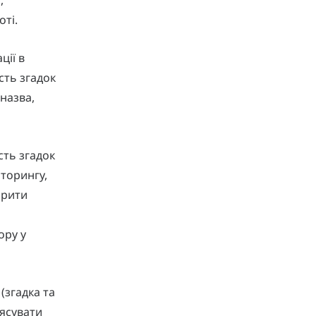
оті.
ції в
сть згадок
назва,
сть згадок
торингу,
орити
ору у
(згадка та
’ясувати