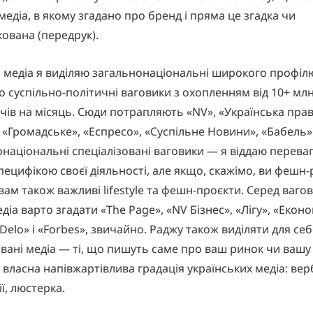
 медіа, в якому згадано про бренд і пряма це згадка чи
ована (передрук).
 медіа я виділяю загальнонаціональні широкого профіл
 суспільно-політичні ваговики з охопленням від 10+ млн
чів на місяць. Сюди потрапляють «NV», «Українська прав
 «Громадське», «Еспресо», «Суспільне Новини», «Бабель
онаціональні спеціалізовані ваговики — я віддаю перева
специфікою своєї діяльності, але якщо, скажімо, ви фешн-
вам також важливі lifestyle та фешн-проєкти. Серед вагов
діа варто згадати «The Page», «NV Бізнес», «Лігу», «Екон
Delo» і «Forbes», звичайно. Раджу також виділяти для себ
овані медіа — ті, що пишуть саме про ваш ринок чи вашу 
 власна напівжартівлива градація українських медіа: ве
ії, люстерка.