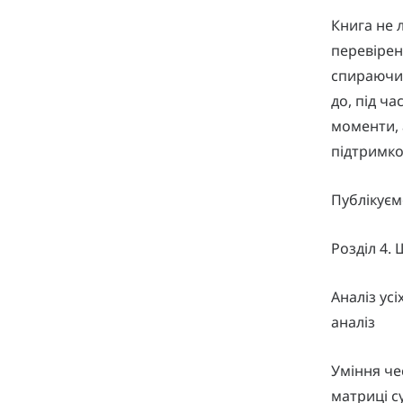
Книга не 
перевірен
спираючис
до, під ча
моменти, 
підтримкою
Публікуєм
Розділ 4.
Аналіз усі
аналіз
Уміння че
матриці с