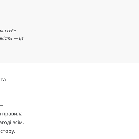
ли себе
нність — це
 та
 —
і правила
годі всім,
стору.