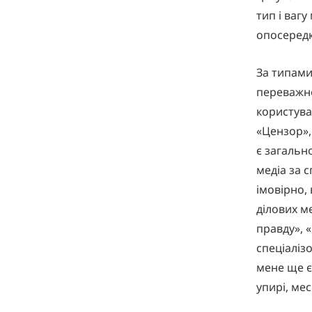
тип і вагу
опосередк
За типами
переважно
користува
«Цензор»,
є загальн
медіа за 
імовірно, 
ділових ме
правду», «
спеціаліз
мене ще є
упирі, мес