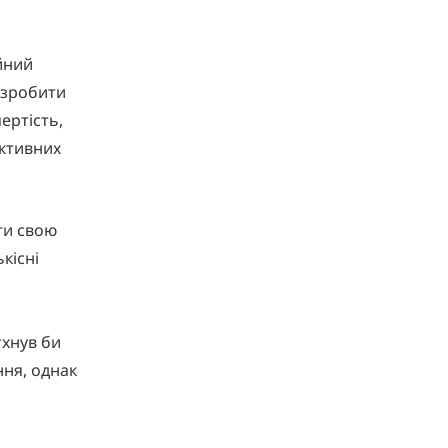
йний
е зробити
ертість,
єктивних
ти свою
ькісні
тхнув би
ння, однак