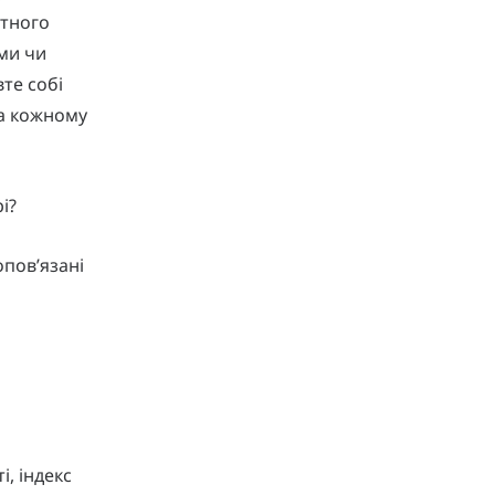
нтного
ами чи
те собі
на кожному
рі?
опов’язані
і, індекс