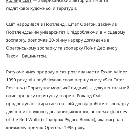
Роланд Сміт
— американський автор дитячої та
підліткової художньої літератури.
Сміт народився в Портленді, штат Орегон, закінчив
Портлендський університет і, підробляючи в місцевому
зоопарку, розпочав 20-річну кар’єру доглядача в
Орегонському зоопарку та зоопарку Поїнт Дефіанс у
Такомі, Вашингтон.
Рятуючи дику природу після розливу нафти Exxon Valdez
1990 року, він опублікував свою першу книгу «Sea Otter
Rescue» («Порятунок морської видри») — документальний
опис процесу порятунку тварин. Роланд Сміт
продовжував спиратися на свій досвід роботи в зоопарку
для інших науково-дослідницьких книг, зокрема «Journey
of the Red Wolf» («Подорож Рудого Вовка»), яка виграла
книжкову премію Орегона 1996 року.