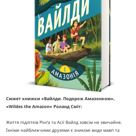
Сюжет книжки «Вайлди. Подорож Амазонкою»,
«Wildes the Amazon» Роланд Сміт:
Життя підлітків Рінґа та Асії Вайлд зовсім не звичайне.
Їхніми найближчими друзями є зникомі види мавп та