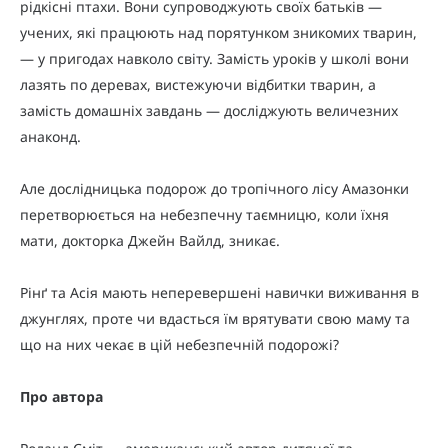
рідкісні птахи. Вони супроводжують своїх батьків —
учених, які працюють над порятунком зникомих тварин,
— у пригодах навколо світу. Замість уроків у школі вони
лазять по деревах, вистежуючи відбитки тварин, а
замість домашніх завдань — досліджують величезних
анаконд.
Але дослідницька подорож до тропічного лісу Амазонки
перетворюється на небезпечну таємницю, коли їхня
мати, докторка Джейн Вайлд, зникає.
Рінґ та Асія мають неперевершені навички виживання в
джунглях, проте чи вдасться їм врятувати свою маму та
що на них чекає в цій небезпечній подорожі?
Про автора