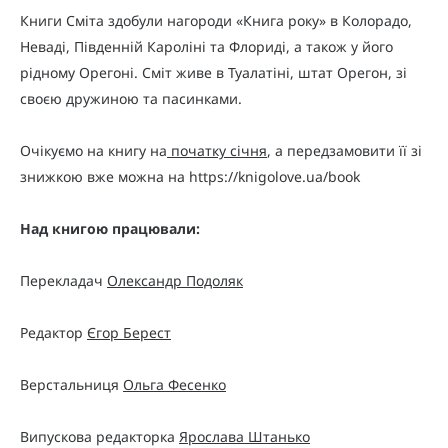
Книги Сміта здобули нагороди «Книга року» в Колорадо,
Неваді, Південній Кароліні та Флориді, а також у його
рідному Орегоні. Сміт живе в Туалатіні, штат Орегон, зі
своєю дружиною та пасинками.
Очікуємо на книгу на
початку січня
, а передзамовити її зі
знижкою вже можна на https://knigolove.ua/book
Над книгою працювали:
Перекладач
Олександр Подоляк
Редактор
Єгор Берест
Верстальниця
Ольга Фесенко
Випускова редакторка
Ярослава Штанько