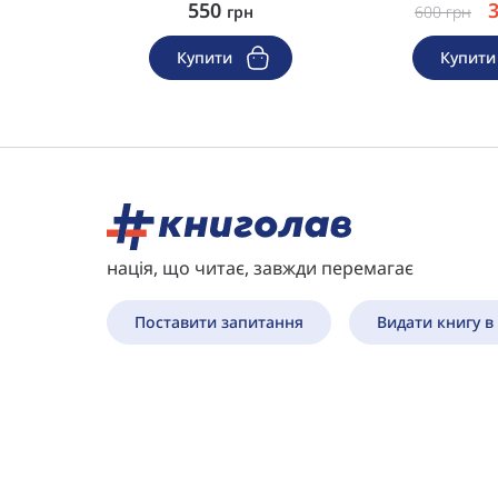
550
грн
грн
600
грн
Купити
Купит
нація, що читає, завжди перемагає
Поставити запитання
Видати книгу в