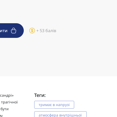
пити
+ 53 балів
Теги:
ссандрі»
 трагічної
тримає в напрузі
 бути
атмосфера внутрішньої
му