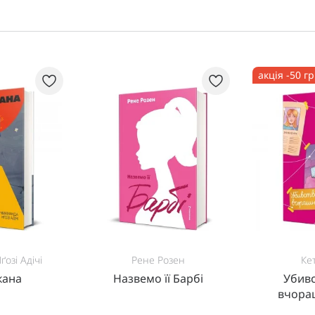
акція -50 г
озі Адічі
Рене Розен
Кет
кана
Назвемо її Барбі
Убивс
вчора