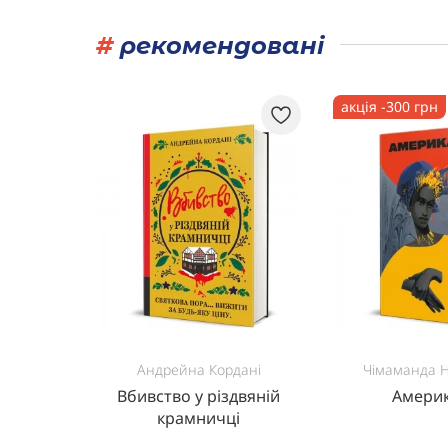
#
рекомендовані
акція -300 грн
т
Андрейна Кордані
Чімаманда Нґ
фут
Вбивство у різдвяній
Амери
крамничці