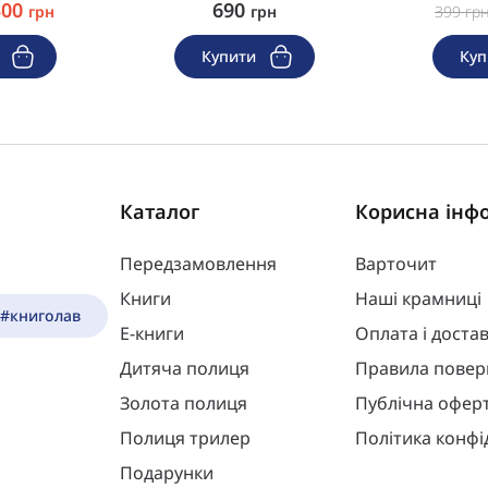
300
690
грн
грн
399
гр
и
Купити
Ку
Каталог
Корисна інф
Передзамовлення
Варточит
Книги
Наші крамниці
 #книголав
Е-книги
Оплата і доста
Дитяча полиця
Правила повер
Золота полиця
Публічна офер
Полиця трилер
Політика конфі
Подарунки