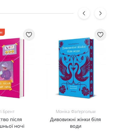
рн
новинк
і Брент
Моніка Фаґергольм
Т
тво після
Дивовижні жінки біля
шньої ночі
води