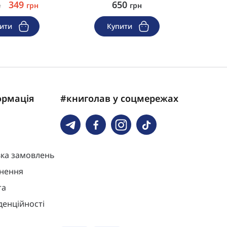
349
650
н
грн
грн
пити
Купити
ормація
#книголав у соцмережах
вка замовлень
нення
та
денційності