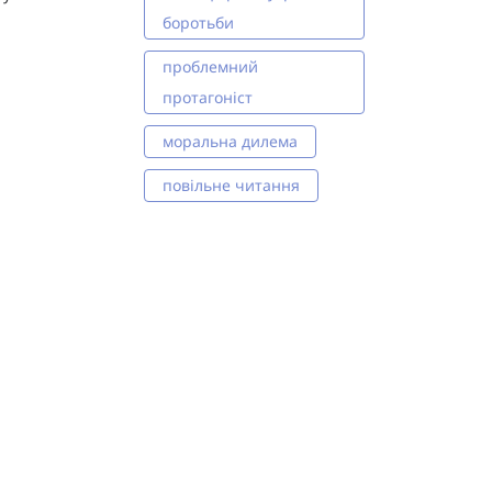
боротьби
проблемний
протагоніст
моральна дилема
повільне читання