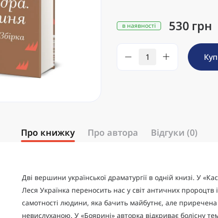
530 грн
в наявності
Ку
Про книжку
Про автора
Відгуки (0)
Дві вершини української драматургії в одній книзі. У «Ка
Леся Українка переносить нас у світ античних пророцтв і
самотності людини, яка бачить майбутнє, але приречена
невислуханою. У «Боярині» авторка відкриває болісну те