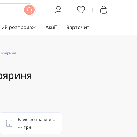
ний розпродаж
Акції
Варточит
. Бояриня
Бояриня
Електронна книга
--- грн