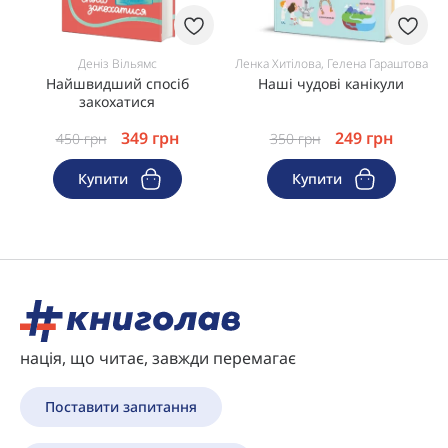
Деніз Вільямс
Ленка Хитілова, Гелена Гараштова
Найшвидший спосіб
Наші чудові канікули
закохатися
349
грн
249
грн
450
грн
350
грн
Купити
Купити
нація, що читає, завжди перемагає
Поставити запитання