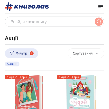
Акції
Фільтр
Сортування
1
Акції
акція -101 грн
акція -101 грн