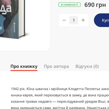
690 грн
в наявності
Ку
Про книжку
Про автора
Відгуки (0)
1942 рік. Юна швачка і мрійниця Клодетта Пеллетьє зако
юнака-єврея, який переховується в замку, де вона працює
кохання триває недовго — переслідуваний урядом Віші, ві
вона залишається сама, вагітна й налякана. Нацистська 