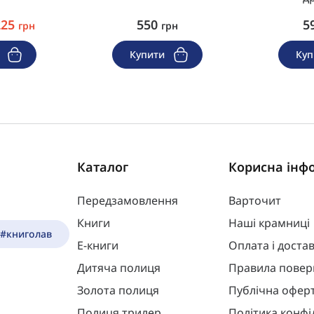
225
550
5
грн
грн
и
Купити
Ку
Каталог
Корисна інф
Передзамовлення
Варточит
Книги
Наші крамниці
 #книголав
Е-книги
Оплата і доста
Дитяча полиця
Правила повер
Золота полиця
Публічна офер
Полиця трилер
Політика конфі