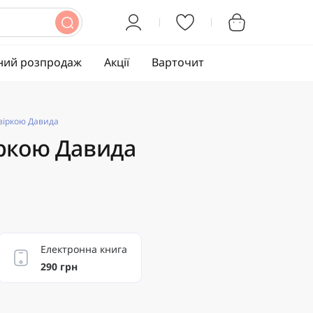
ний розпродаж
Акції
Варточит
 зіркою Давида
іркою Давида
Електронна книга
290 грн