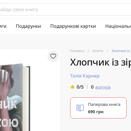
иги
Подарунки
Подарункові картки
Національ
Головна
Книги
Хлопчик із
Хлопчик із з
Талія Карнер
0
0/5
відгуків
Паперова книга
690 грн