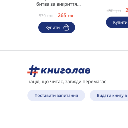
битва за викриття
королеви криптомафії
450
грн
265
530
грн
грн
Купит
Купити
нація, що читає, завжди перемагає
Поставити запитання
Видати книгу в