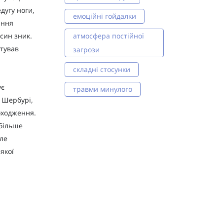
дугу ноги,
емоційні гойдалки
ання
 син зник.
атмосфера постійної
ятував
загрози
складні стосунки
ує
травми минулого
 Шербурі,
оходження.
 більше
уле
якої