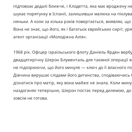
підповзає дедалі ближче, і Клодетта, яка має вроджену не
шукає порятунку в Іспанії, залишивши малюка на піклув
няньки. А коли за кілька років повертається, виявляє, що
Вона не знає, що його, як і багатьох єврейських сиріт, ур
агент організації «Молодіжна Алія».
1968 рік. Офіцер ізраїльського флоту Даніель Ярден верб
двадцятирічну Шерон Блументаль для таємної операції в
не підозрюючи, що його минуле — ключ до її власного п
Дівчина вирушає слідами його дитинства, сподіваючись
дізнатися про матір, яку вона майже не знала. Коли мин
наздоганяє теперішнє, Шерон постає перед дилемою, до 
зовсім не готова.