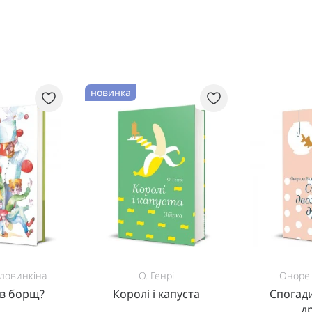
новинка
ловинкіна
О. Генрі
Оноре 
ав борщ?
Королі і капуста
Спогад
д