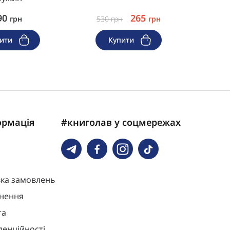
90
265
грн
530
грн
грн
42
пити
Купити
ормація
#книголав у соцмережах
вка замовлень
нення
та
денційності