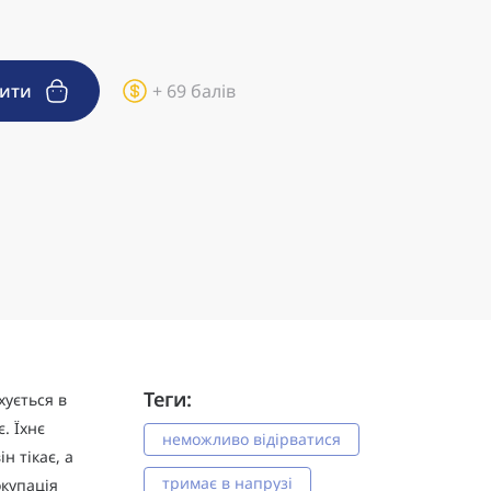
пити
+ 69 балів
Теги:
хується в
. Їхнє
неможливо відірватися
н тікає, а
тримає в напрузі
окупація