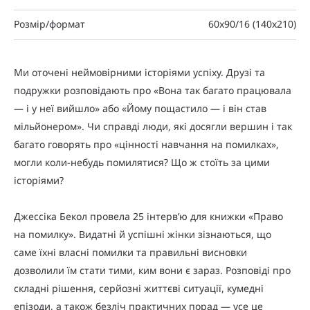
Розмір/формат
60x90/16 (140x210)
Ми оточені неймовірними історіями успіху. Друзі та
подружки розповідають про «Вона так багато працювала
— і у неї вийшло» або «Йому пощастило — і він став
мільйонером». Чи справді люди, які досягли вершин і так
багато говорять про «цінності навчання на помилках»,
могли коли-небудь помилятися? Що ж стоїть за цими
історіями?
Джессіка Бекол провела 25 інтерв’ю для книжки «Право
на помилку». Видатні й успішні жінки зізнаються, що
саме їхні власні помилки та правильні висновки
дозволили їм стати тими, ким вони є зараз. Розповіді про
складні рішення, серйозні життєві ситуації, кумедні
епізоди, а також безліч практичних порад — усе це