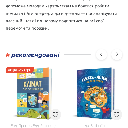
допоможе молодим кар’єристкам не боятися робити
помилки і йти вперед, а досвідченим — проаналізувати
власний шлях і по-новому подивитися на всі свої
перемоги та поразки.
#
рекомендовані
акція -250 грн
Енді Прентіс, Едді Рейнолдз
др. Бетіна Іп