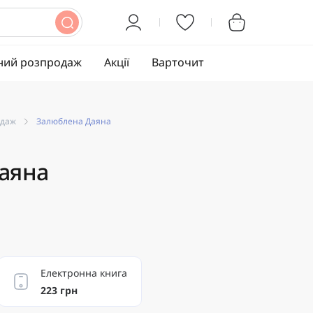
ний розпродаж
Акції
Варточит
одаж
Залюблена Даяна
аяна
Електронна книга
223 грн