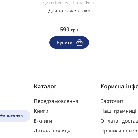
Джен Бессер, Шана Фесті
Даяна каже «так»
590
грн
Купити
Каталог
Корисна інф
Передзамовлення
Варточит
Книги
Наші крамниці
 #книголав
Е-книги
Оплата і доста
Дитяча полиця
Правила повер