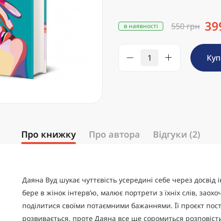
39
550 грн
в наявності
Ку
Про книжку
Про автора
Відгуки (2)
Даяна Вуд шукає чуттєвість усередині себе через досвід 
бере в жінок інтерв’ю, малює портрети з їхніх слів, заохо
поділитися своїми потаємними бажаннями. Її проєкт пос
розвивається, проте Даяна все ще соромиться розповіст