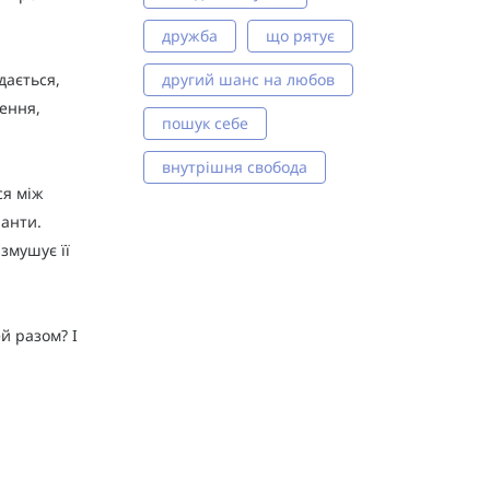
.
дружба
що рятує
дається,
другий шанс на любов
рення,
пошук себе
внутрішня свобода
ся між
іанти.
 змушує її
й разом? І