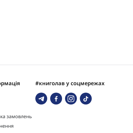
ормація
#книголав у соцмережах
вка замовлень
нення