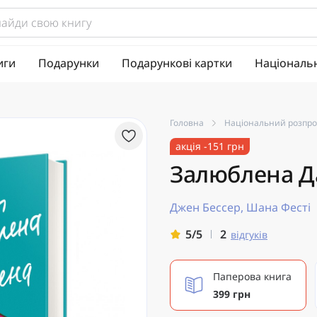
иги
Подарунки
Подарункові картки
Національ
Головна
Національний розпр
акція -151 грн
Залюблена Д
Джен Бессер, Шана Фесті
2
5/5
відгуків
Паперова книга
399 грн