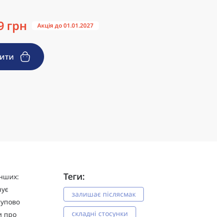
9 грн
Акція до 01.01.2027
пити
Теги:
інших:
чує
залишає післясмак
тупово
складні стосунки
и про