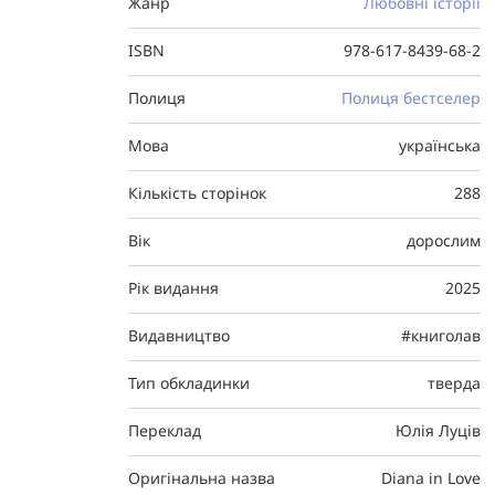
Жанр
Любовні історії
ISBN
978-617-8439-68-2
Полиця
Полиця бестселер
Мова
українська
Кількість сторінок
288
Вік
дорослим
Рік видання
2025
Видавництво
#книголав
Тип обкладинки
тверда
Переклад
Юлія Луців
Оригінальна назва
Diana in Love