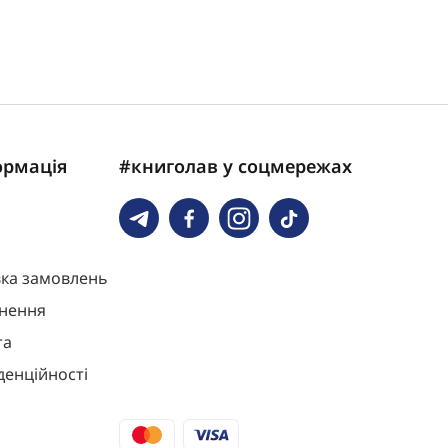
ормація
#книголав у соцмережах
вка замовлень
нення
та
денційності