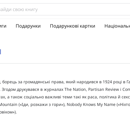
иги
Подарунки
Подарункові картки
Національ
н
 борець за громадянські права, який народився в 1924 році в Г
. Згодом друкувався в журналах The Nation, Partisan Review і C
ах, а також соціально важливі теми такі як раса, політика й се
 Mountain («Іди, розкажи з гори»), Nobody Knows My Name («Ніхто
овіком»).