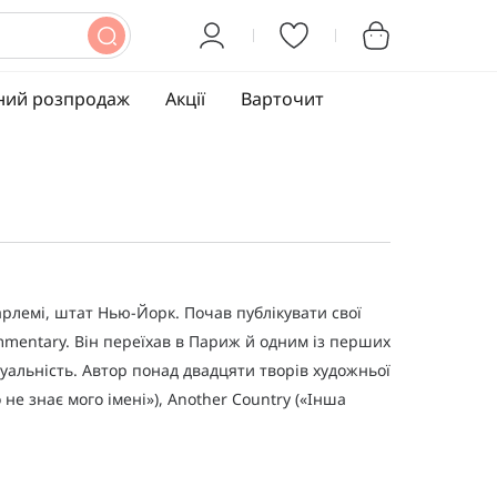
ний розпродаж
Акції
Варточит
арлемі, штат Нью-Йорк. Почав публікувати свої
ommentary. Він переїхав в Париж й одним із перших
ксуальність. Автор понад двадцяти творів художньої
 не знає мого імені»), Another Country («Інша