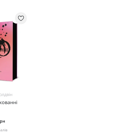
олдвін
жованні
грн
балів