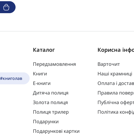
и
Каталог
Корисна інф
Передзамовлення
Варточит
Книги
Наші крамниці
 #книголав
Е-книги
Оплата і доста
Дитяча полиця
Правила повер
Золота полиця
Публічна офер
Полиця трилер
Політика конфі
Подарунки
Подарункові картки