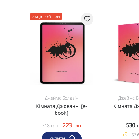
акція -95 грн
Джеймс Болдвін
Джеймс Б
Кімната Джованні [e-
Кімната Д
book]
223
530
318
грн
грн
+ 53 
Купити