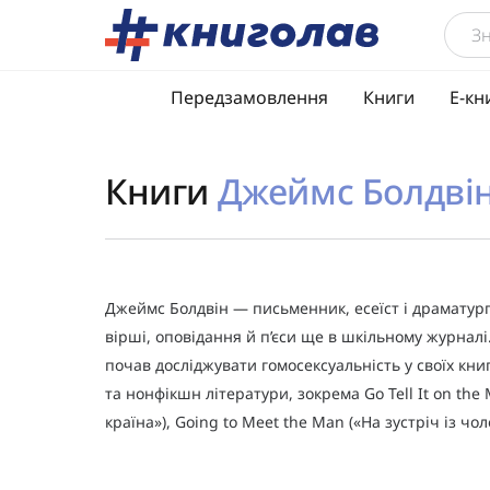
Передзамовлення
Книги
Е-кн
Книги
Джеймс Болдві
Джеймс Болдвін — письменник, есеїст і драматург,
вірші, оповідання й п’єси ще в шкільному журналі
почав досліджувати гомосексуальність у своїх книг
та нонфікшн літератури, зокрема Go Tell It on the
країна»), Going to Meet the Man («На зустріч із чол