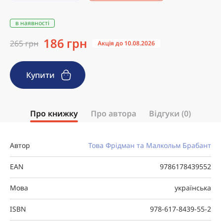
в наявності
186 грн
265 грн
Акція до 10.08.2026
Купити
Про книжку
Про автора
Відгуки (0)
Автор
Това Фрідман та Малкольм Брабант
EAN
9786178439552
Мова
українська
ISBN
978-617-8439-55-2