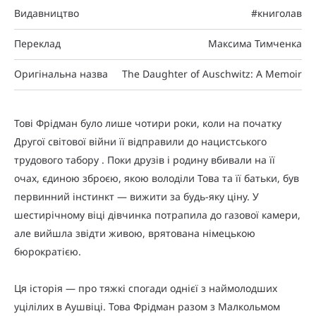
Видавництво
#книголав
Переклад
Максима Тимченка
Оригінальна назва
The Daughter of Auschwitz: A Memoir
Тові Фрідман було лише чотири роки, коли на початку
Другої світової війни її відправили до нацистського
трудового табору . Поки друзів і родину вбивали на її
очах, єдиною зброєю, якою володіли Това та її батьки, був
первинний інстинкт — вижити за будь-яку ціну. У
шестирічному віці дівчинка потрапила до газової камери,
але вийшла звідти живою, врятована німецькою
бюрократією.
Ця історія — про тяжкі спогади однієї з наймолодших
уцілілих в Аушвіці. Това Фрідман разом з Малкольмом