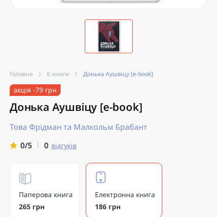
Головна
Е-книги
Донька Аушвіцу [e-book]
акція -79 грн
Донька Аушвіцу [e-book]
Това Фрідман та Малкольм Брабант
0
0/5
відгуків
Паперова книга
Електронна книга
265 грн
186 грн