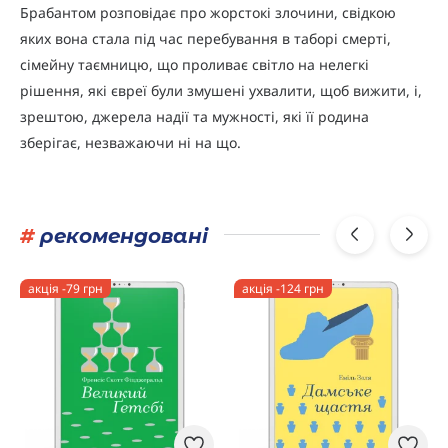
Брабантом розповідає про жорстокі злочини, свідкою
яких вона стала під час перебування в таборі смерті,
сімейну таємницю, що проливає світло на нелегкі
рішення, які євреї були змушені ухвалити, щоб вижити, і,
зрештою, джерела надії та мужності, які її родина
зберігає, незважаючи ні на що.
#
рекомендовані
акція -79 грн
акція -124 грн