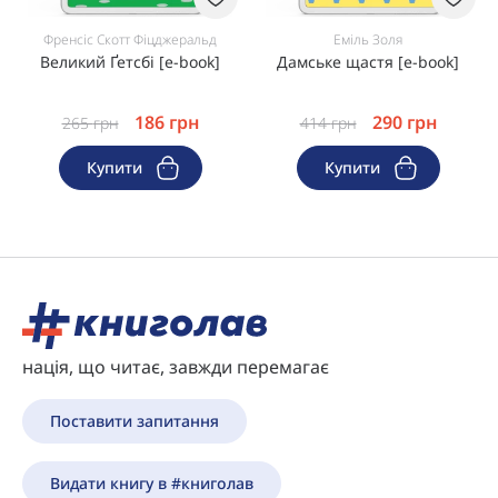
Френсіс Скотт Фіцджеральд
Еміль Золя
Великий Ґетсбі [e-book]
Дамське щастя [e-book]
186
грн
290
грн
265
грн
414
грн
Купити
Купити
нація, що читає, завжди перемагає
Поставити запитання
Видати книгу в #книголав