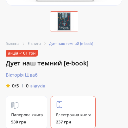
Головна
Е-книги
Дует наш темний [e-book]
акція -101 грн
Дует наш темний [e-book]
Вікторія Шваб
0
0/5
відгуків
Паперова книга
Електронна книга
530 грн
237 грн