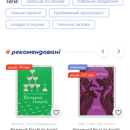
Теги:
залишає післясмак
повільне занурення
сильна героїня
проблемний протагоніст
складні стосунки
токсичні зв'язки
#
рекомендовані
акція -79 грн
новинка
акція -171 грн
Френсіс Скотт Фіцджеральд
Ларс Сааб’є Крістенсен
Великий Ґетсбі [e-book]
Зведений брат [e-book]