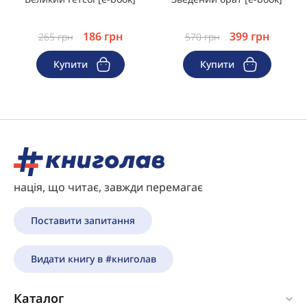
186
грн
399
грн
265
грн
570
грн
Купити
Купити
нація, що читає, завжди перемагає
Поставити запитання
Видати книгу в #книголав
Каталог