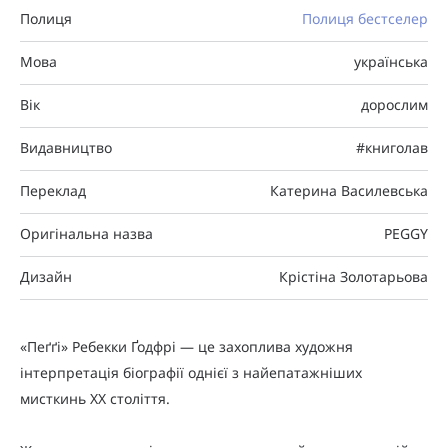
Полиця
Полиця бестселер
Мова
українська
Вік
дорослим
Видавництво
#книголав
Переклад
Катерина Василевська
Оригінальна назва
PEGGY
Дизайн
Крістіна Золотарьова
«Пеґґі» Ребекки Ґодфрі — це захоплива художня
інтерпретація біографії однієї з найепатажніших
мисткинь XX століття.