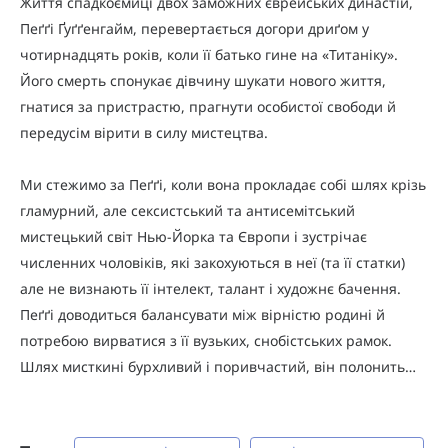
Життя спадкоємиці двох заможних єврейських династій,
Пеґґі Ґуґґенгайм, перевертається догори дриґом у
чотирнадцять років, коли її батько гине на «Титаніку».
Його смерть спонукає дівчину шукати нового життя,
гнатися за пристрастю, прагнути особистої свободи й
передусім вірити в силу мистецтва.
Ми стежимо за Пеґґі, коли вона прокладає собі шлях крізь
гламурний, але сексистський та антисемітський
мистецький світ Нью-Йорка та Європи і зустрічає
численних чоловіків, які закохуються в неї (та її статки)
але не визнають її інтелект, талант і художнє бачення.
Пеґґі доводиться балансувати між вірністю родині й
потребою вирватися з її вузьких, снобістських рамок.
Шлях мисткині бурхливий і поривчастий, він полонить…