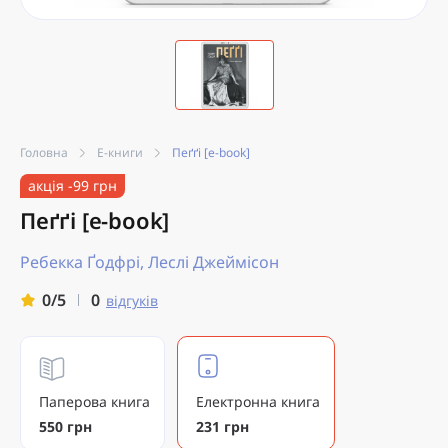
Головна
Е-книги
Пеґґі [e-book]
акція -99 грн
Пеґґі [e-book]
Ребекка Ґодфрі, Леслі Джеймісон
0
0/5
відгуків
Паперова книга
Електронна книга
550 грн
231 грн