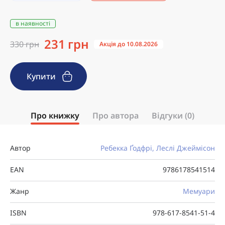
в наявності
231 грн
330 грн
Акція до 10.08.2026
Купити
Про книжку
Про автора
Відгуки (0)
Автор
Ребекка Ґодфрі, Леслі Джеймісон
EAN
9786178541514
Жанр
Мемуари
ISBN
978-617-8541-51-4