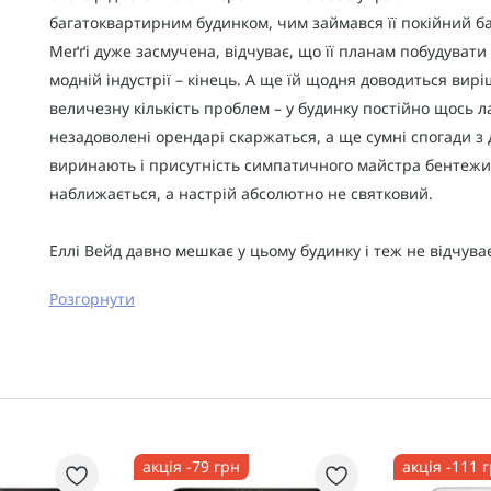
багатоквартирним будинком, чим займався її покійний ба
Меґґі дуже засмучена, відчуває, що її планам побудувати 
модній індустрії – кінець. А ще їй щодня доводиться вир
величезну кількість проблем – у будинку постійно щось л
незадоволені орендарі скаржаться, а ще сумні спогади з
виринають і присутність симпатичного майстра бентежит
наближається, а настрій абсолютно не святковий.
Еллі Вейд давно мешкає у цьому будинку і теж не відчува
Розгорнути
акція -79 грн
акція -111 