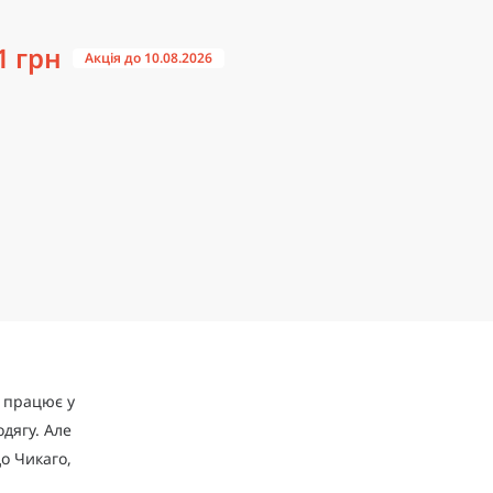
1 грн
Акція до 10.08.2026
 працює у
дягу. Але
о Чикаго,