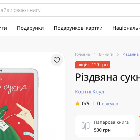
иги
Подарунки
Подарункові картки
Національ
Головна
Е-книги
Різдвяна 
акція -129 грн
Різдвяна сукн
Кортні Коул
0
0/5
відгуків
Паперова книга
530 грн