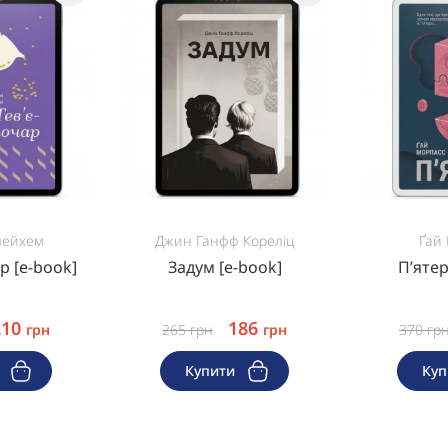
лейхем
Джин Ганфф Кореліц
Ґай
р [e-book]
Задум [e-book]
Пʼятер
210
186
грн
265
грн
грн
370
гр
и
Купити
Ку