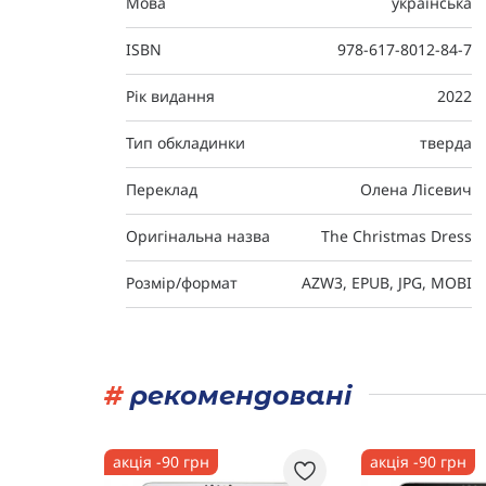
Мова
українська
ISBN
978-617-8012-84-7
Рік видання
2022
Тип обкладинки
тверда
Переклад
Олена Лісевич
Оригінальна назва
The Christmas Dress
Розмір/формат
AZW3, EPUB, JPG, MOBI
#
рекомендовані
акція -90 грн
акція -90 грн