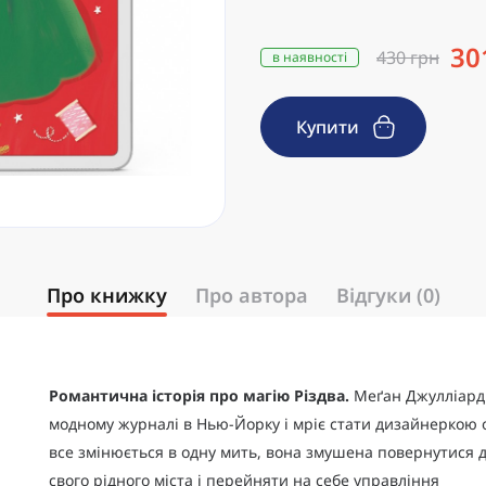
30
430 грн
в наявності
Купити
Про книжку
Про автора
Відгуки (0)
Романтична історія про магію Різдва.
Меґан Джулліард
модному журналі в Нью-Йорку і мріє стати дизайнеркою о
все змінюється в одну мить, вона змушена повернутися д
свого рідного міста і перейняти на себе управління