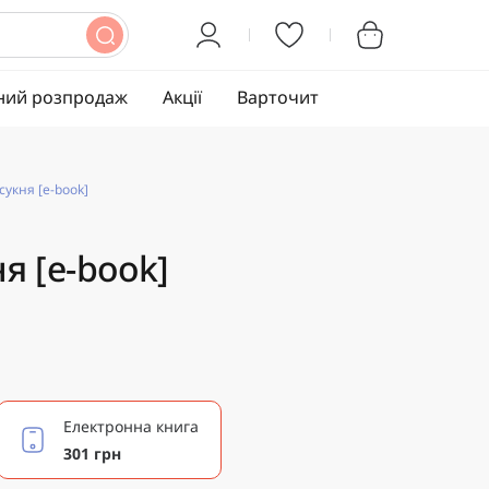
ний розпродаж
Акції
Варточит
сукня [e-book]
я [e-book]
Електронна книга
301 грн