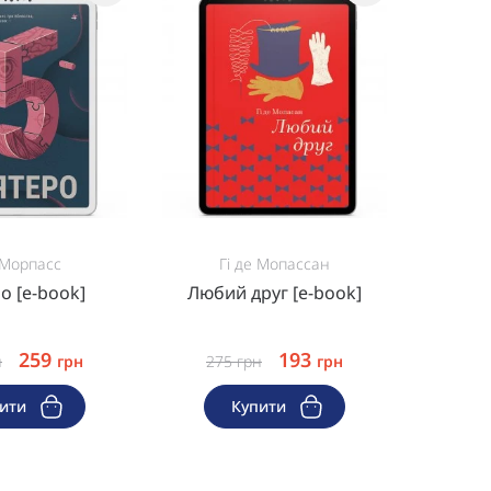
 Морпасс
Гі де Мопассан
о [e-book]
Любий друг [e-book]
Подорож
259
193
н
грн
275
грн
грн
40
пити
Купити