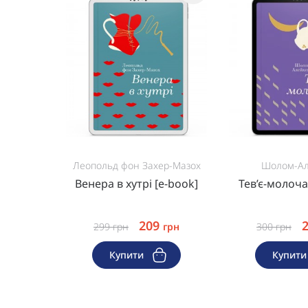
ан
Леопольд фон Захер-Мазох
Шолом-А
Уве [e-
Венера в хутрі [e-book]
Тев’є-молоча
209
грн
299
грн
грн
300
грн
Купити
Купит