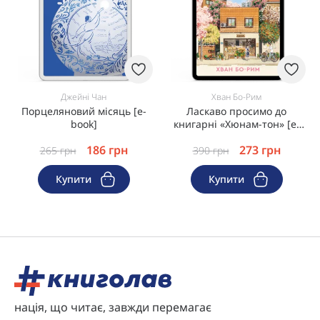
Джейні Чан
Хван Бо-Рим
Порцеляновий місяць [e-
Ласкаво просимо до
book]
книгарні «Хюнам-тон» [e-
book]
186
грн
273
грн
265
грн
390
грн
Купити
Купити
нація, що читає, завжди перемагає