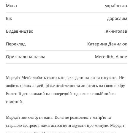
Мова
українська
Вік
дорослим
Видавництво
#книголав
Переклад
Катерина Данилюк
Оригінальна назва
Meredith, Alone
Мередіт Меґґс любить свого кота, складати пазли та готувати. Не
любить нових людей, різке освітлення та дивитись на свою шкіру.
Кожен її день схожий на попередній: однаково спокійний та
самотній.
Мередіт звикла бути одна. Вона не розмовляє з матір'ю та
старшою сестрою і намагається не згадувати про минуле. Мередіт