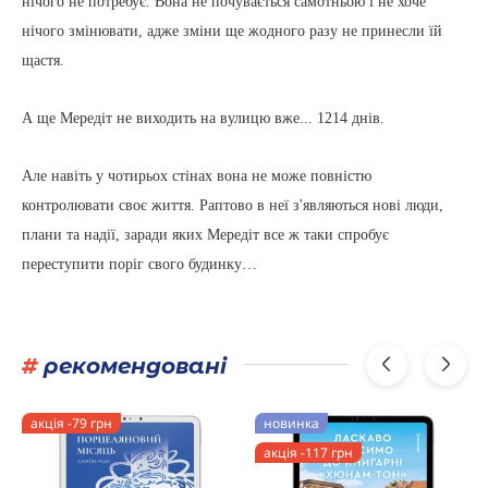
нічого не потребує. Вона не почувається самотньою і не хоче
нічого змінювати, адже зміни ще жодного разу не принесли їй
щастя.
А ще Мередіт не виходить на вулицю вже... 1214 днів.
Але навіть у чотирьох стінах вона не може повністю
контролювати своє життя. Раптово в неї з'являються нові люди,
плани та надії, заради яких Мередіт все ж таки спробує
переступити поріг свого будинку…
#
рекомендовані
акція -79 грн
новинка
акція -117 грн