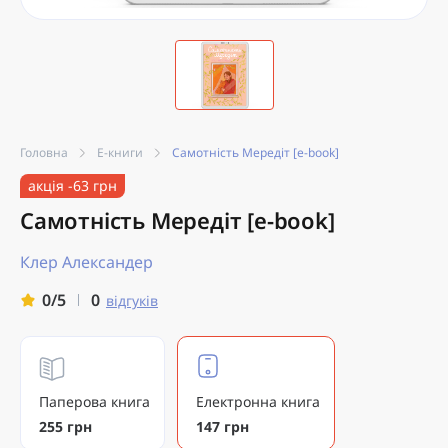
Головна
Е-книги
Самотність Мередіт [e-book]
акція -63 грн
Самотність Мередіт [e-book]
Клер Александер
0
0/5
відгуків
Паперова книга
Електронна книга
255 грн
147 грн