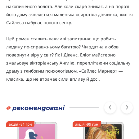
накопиченого золота. Але коли скарб зникає, а на порозі
його дому з’являється маленька осиротіла дівчинка, життя
Сайлеса набуває нового сенсу.
Цей роман ставить важливі запитання: що робить
людину по-справжньому багатою? Чи здатна любов
повернути віру у світ? Як і Дікенс, Еліот майстерно
змальовує вікторіанську Англію, переплітаючи соціальну
драму з глибоким психологізмом. «Сайлес Марнер» —
класика, що не втрачає сили впливу й досі.
#
рекомендовані
акція -81 грн
акція -99 грн