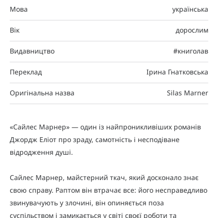
Мова
українська
Вік
дорослим
Видавництво
#книголав
Переклад
Ірина Гнатковська
Оригінальна назва
Silas Marner
«Сайлес Марнер» — один із найпроникливіших романів
Джордж Еліот про зраду, самотність і несподіване
відродження душі.
Сайлес Марнер, майстерний ткач, який досконало знає
свою справу. Раптом він втрачає все: його несправедливо
звинувачують у злочині, він опиняється поза
суспільством і замикається у світі своєї роботи та