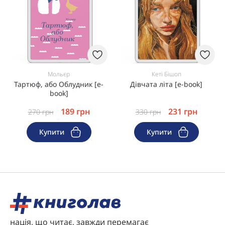
Мольєр
Кеті Бішоп
Тартюф, або Облудник [e-
Дівчата літа [e-book]
book]
189
грн
231
грн
270
грн
330
грн
Купити
Купити
нація, що читає, завжди перемагає