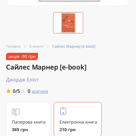
Головна
Е-книги
Сайлес Марнер [e-book]
акція -90 грн
Сайлес Марнер [e-book]
Джордж Еліот
0
0/5
відгуків
Паперова книга
Електронна книга
369 грн
210 грн