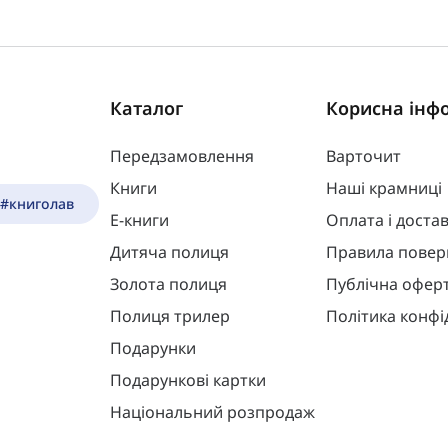
Каталог
Корисна інф
Передзамовлення
Варточит
Книги
Наші крамниці
 #книголав
Е-книги
Оплата і доста
Дитяча полиця
Правила повер
Золота полиця
Публічна офер
Полиця трилер
Політика конфі
Подарунки
Подарункові картки
Національний розпродаж