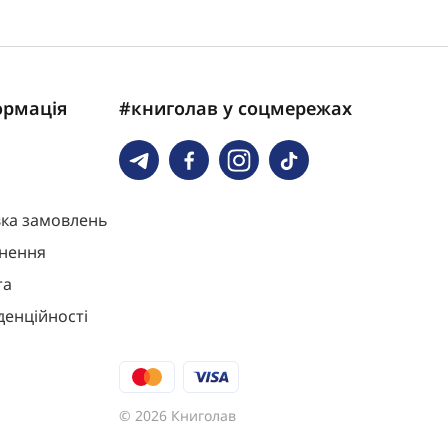
ормація
#книголав у соцмережах
вка замовлень
нення
та
денційності
© 2026 Книголав