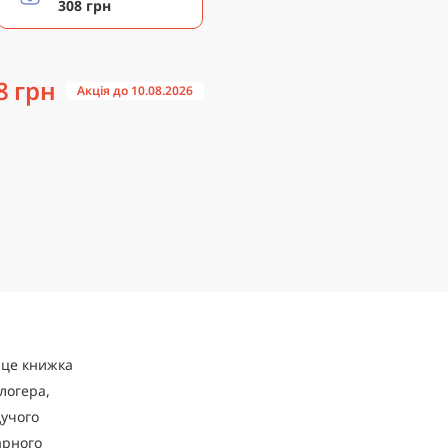
308 грн
8 грн
Акція до 10.08.2026
– це книжка
логера,
дучого
арного