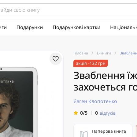
иги
Подарунки
Подарункові картки
Національ
Головна
Е-книги
Зваблення
акція -132 грн
Зваблення їже
захочеться го
Євген Клопотенко
0
0/5
відгуків
Паперова книга