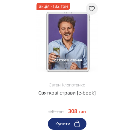
акція -132 грн
Євген Клопотенко
Святкові страви [e-book]
308
440
грн
грн
Купити