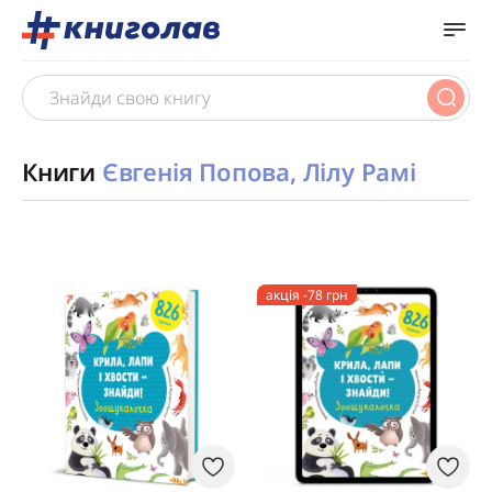
Книги
Євгенія Попова, Лілу Рамі
акція -78 грн