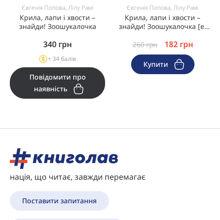
Євгенія Попова, Лілу Рамі
Євгенія Попова, Лілу Рамі
Крила, лапи і хвости –
Крила, лапи і хвости –
знайди! Зоошукалочка
знайди! Зоошукалочка [e-
book]
340
грн
182
грн
260
грн
+ 34 балів
Купити
Повідомити про
наявність
нація, що читає, завжди перемагає
Поставити запитання