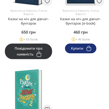
Франческа Кавалло, Елена
Франческа Кавалло, Елена
Фавіллі
Фавіллі
Казки на ніч для дівчат-
Казки на ніч для дівчат-
бунтарок
бунтарок [e-book]
650
грн
460
грн
+ 65 балів
+ 46 балів
Повідомити про
Купити
наявність