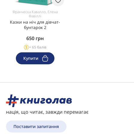
Франческа Кавалло, Елена
Фавіллі
Казки на ніч для дівчат-
бунтарок 2
650
грн
+ 65 балів
Купити
нація, що читає, завжди перемагає
Поставити запитання