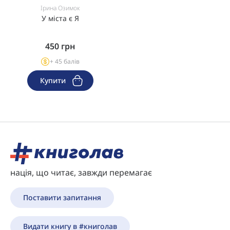
Ірина Озимок
У міста є Я
450
грн
+ 45 балів
Купити
нація, що читає, завжди перемагає
Поставити запитання
Видати книгу в #книголав