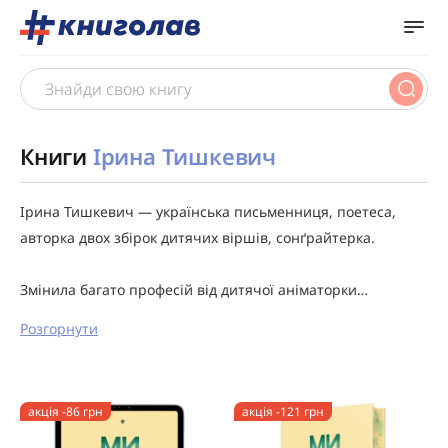
Книги
Ірина Тишкевич
Ірина Тишкевич — українська письменниця, поетеса,
авторка двох збірок дитячих віршів, сонґрайтерка.
Змінила багато професій від дитячої аніматорки…
Розгорнути
акція -86 грн
акція -121 грн