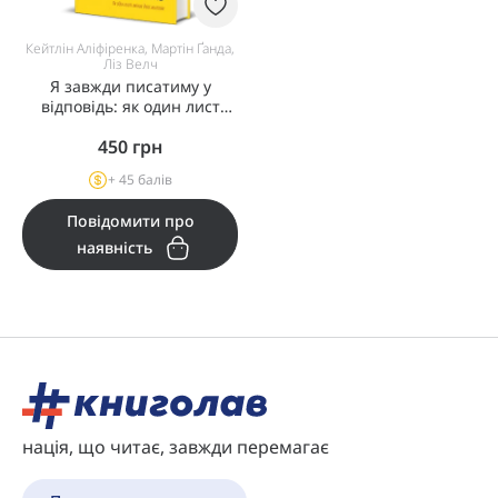
Кейтлін Аліфіренка, Мартін Ґанда,
Ліз Велч
Я завжди писатиму у
відповідь: як один лист
змінив двоє життів
450
грн
+ 45 балів
Повідомити про
наявність
нація, що читає, завжди перемагає