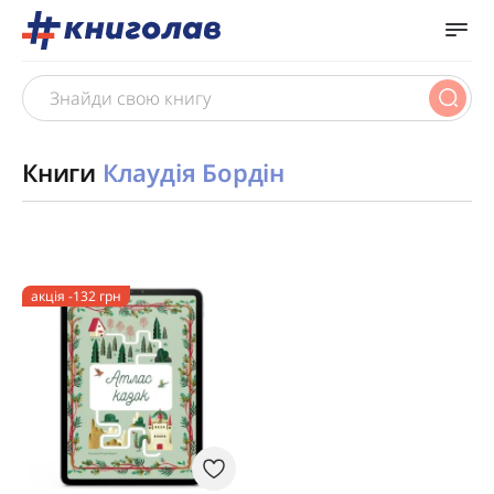
Книги
Клаудія Бордін
акція -132 грн