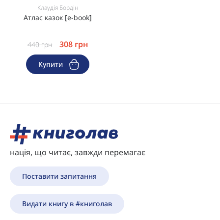
Клаудія Бордін
Атлас казок [e-book]
308
грн
440
грн
Купити
нація, що читає, завжди перемагає
Поставити запитання
Видати книгу в #книголав