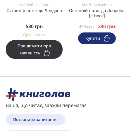
Меґ Вейт Клейтон
Меґ Вейт Клейтон
Останній потяг до Лондона
Останній потяг до Лондона
[e-book]
530
грн
280
грн
400
грн
+ 53 балів
Купити
Повідомити про
наявність
нація, що читає, завжди перемагає
Поставити запитання