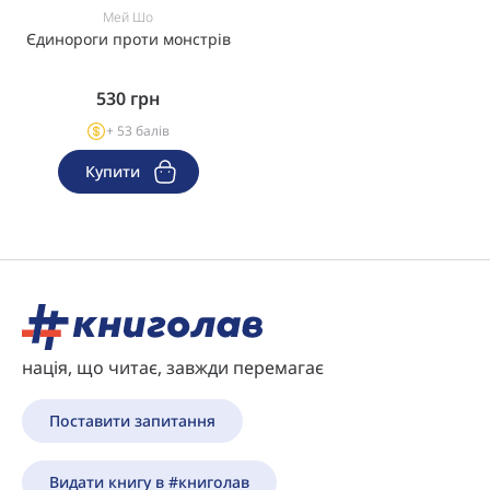
Мей Шо
Єдинороги проти монстрів
530
грн
+ 53 балів
Купити
нація, що читає, завжди перемагає
Поставити запитання
Видати книгу в #книголав