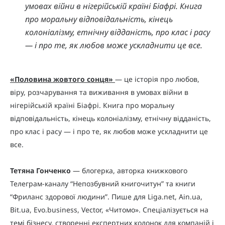
умовах війни в нігерійській країні Біафрі. Книга
про моральну відповідальність, кінець
колоніалізму, етнічну відданість, про клас і расу
— і про те, як любов може ускладнити це все.
«Половина жовтого сонця»
— це історія про любов,
віру, розчарування та виживання в умовах війни в
нігерійській країні Біафрі. Книга про моральну
відповідальність, кінець колоніалізму, етнічну відданість,
про клас і расу — і про те, як любов може ускладнити це
все.
Тетяна Гонченко
— блогерка, авторка книжкового
Телеграм-каналу “Непозбувний книгочитун” та книги
“Фриланс здорової людини”. Пише для Liga.net, Ain.ua,
Bit.ua, Evo.business, Vector, «Читомо». Спеціалізується на
темі бізнесу, створенні експертних колонок для компаній і