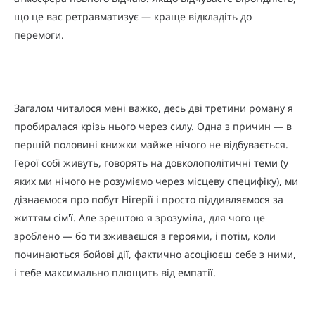
що це вас ретравматизує — краще відкладіть до
перемоги.
Загалом читалося мені важко, десь дві третини роману я
пробиралася крізь нього через силу. Одна з причин — в
першій половині книжки майже нічого не відбувається.
Герої собі живуть, говорять на довколополітичні теми (у
яких ми нічого не розуміємо через місцеву специфіку), ми
дізнаємося про побут Нігерії і просто піддивляємося за
життям сім'ї. Але зрештою я зрозуміла, для чого це
зроблено — бо ти зживаєшся з героями, і потім, коли
починаються бойові дії, фактично асоціюєш себе з ними,
і тебе максимально плющить від емпатії.