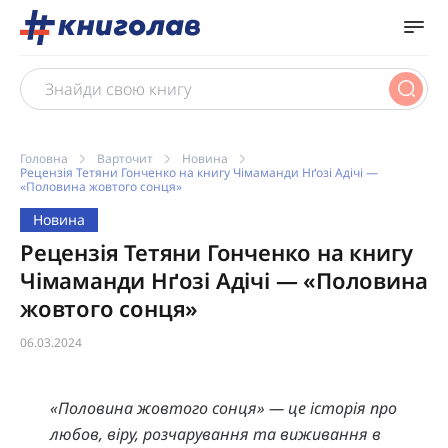
Головна
Варточит
Новина
Рецензія Тетяни Гонченко на книгу Чімаманди Нґозі Адічі —
«Половина жовтого сонця»
Новина
Рецензія Тетяни Гонченко на книгу
Чімаманди Нґозі Адічі — «Половина
жовтого сонця»
06.03.2024
«Половина жовтого сонця» — це історія про
любов, віру, розчарування та виживання в