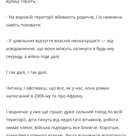
вулиці горить;
- На ворожій території вбивають родичів, і їх неможна
навіть поховати;
- У цивільних відчуття власної незначущості — від
усвідомлення, що вони можуть загинути в будь-яку
секунду, а війна піде далі.
І так далі, і так далі.
Читаєш і офігіваєш, що все, як у нас, хоча роман
написаний в 2006-му та про Африку.
І водночас у них ще гірше: дуже сильний голод по всій
території, діти гинуть від недостачі вітамінів, роботи
немає ніякої, війська підходять все ближче. Коротше,
атмосфера повного відчаю. Якщо відчуваєте вірогідність,