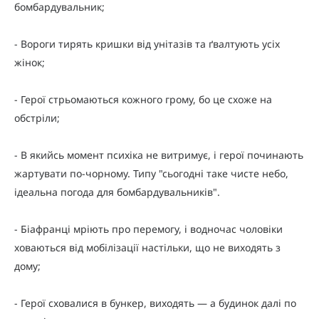
бомбардувальник;
- Вороги тирять кришки від унітазів та ґвалтують усіх
жінок;
- Герої стрьомаються кожного грому, бо це схоже на
обстріли;
- В якийсь момент психіка не витримує, і герої починають
жартувати по-чорному. Типу "сьогодні таке чисте небо,
ідеальна погода для бомбардувальників".
- Біафранці мріють про перемогу, і водночас чоловіки
ховаються від мобілізації настільки, що не виходять з
дому;
- Герої сховалися в бункер, виходять — а будинок далі по