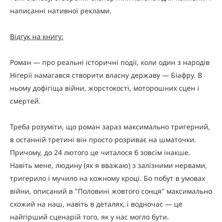
написанні нативної реклами.
Відгук на книгу:
Роман — про реальні історичні події, коли один з народів
Нігерії намагався створити власну державу — Біафру. В
ньому дофігіща війни, жорстокості, моторошних сцен і
смертей.
Треба розуміти, що роман зараз максимально тригерний,
в останній третині він просто розриває на шматочки.
Причому, до 24 лютого це читалося б зовсім інакше.
Навіть мене, людину (як я вважаю) з залізними нервами,
тригерило і мучило на кожному кроці. Бо побут в умовах
війни, описаний в "Половині жовтого сонця" максимально
схожий на наш, навіть в деталях, і водночас — це
найгірший сценарій того, як у нас могло бути.