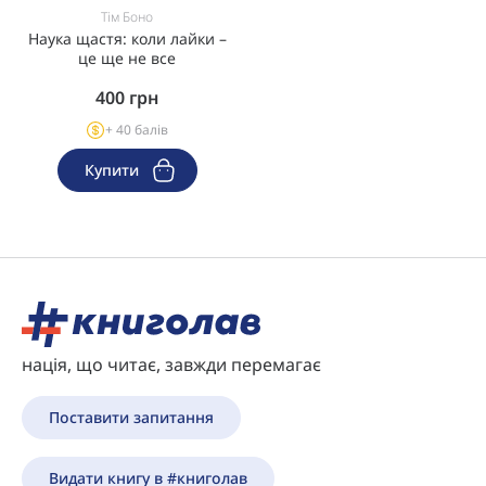
Тім Боно
Наука щастя: коли лайки –
це ще не все
400
грн
+ 40 балів
Купити
нація, що читає, завжди перемагає
Поставити запитання
Видати книгу в #книголав