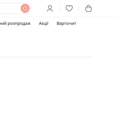
ний розпродаж
Акції
Варточит