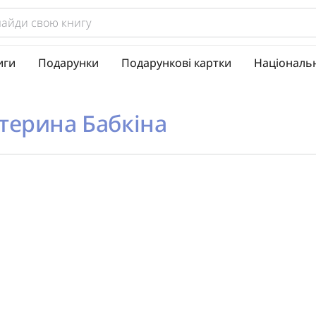
иги
Подарунки
Подарункові картки
Національ
терина Бабкіна