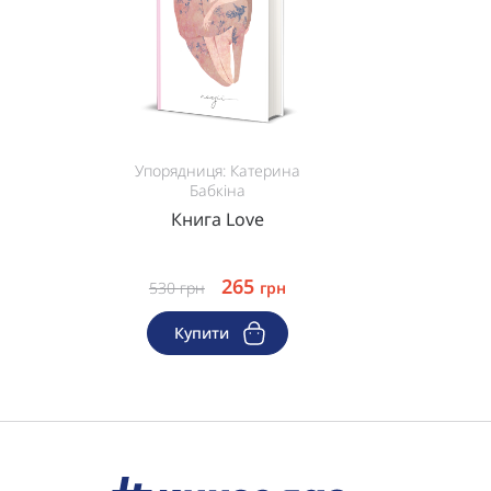
Упорядниця: Катерина
Бабкіна
Книга Love
265
530
грн
грн
Купити