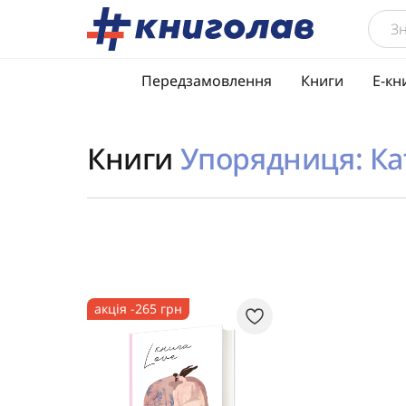
Передзамовлення
Книги
Е-кн
Книги
Упорядниця: Ка
акція -265 грн