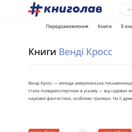
Передзамовлення
Книги
Е-кн
Книги
Венді Кросс
Венді Кросс — молода американська письменниця, 
стала псевдоексперткою в усьому — від садових меб
наукової фантастики, особливо трилери. На її думк