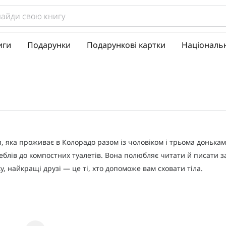
иги
Подарунки
Подарункові картки
Національ
яка проживає в Колорадо разом із чоловіком і трьома доньками
лів до компостних туалетів. Вона полюбляє читати й писати захо
у, найкращі друзі — це ті, хто допоможе вам сховати тіла.