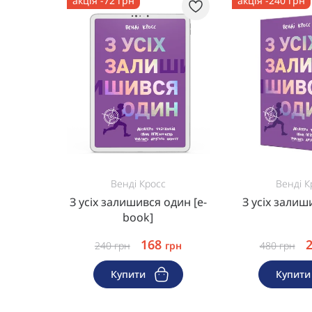
акція -72 грн
акція -240 грн
Венді Кросс
Венді К
З усіх залишився один [e-
З усіх залиш
book]
168
240
грн
грн
480
грн
Купити
Купит