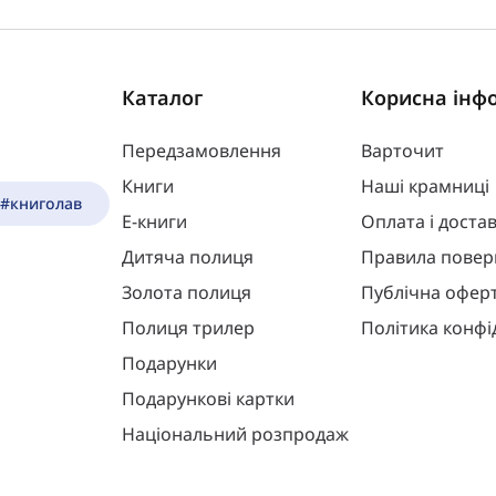
Каталог
Корисна інф
Передзамовлення
Варточит
Книги
Наші крамниці
 #книголав
Е-книги
Оплата і доста
Дитяча полиця
Правила повер
Золота полиця
Публічна офер
Полиця трилер
Політика конфі
Подарунки
Подарункові картки
Національний розпродаж