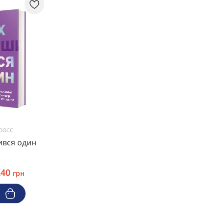
росс
ився один
240
грн
и