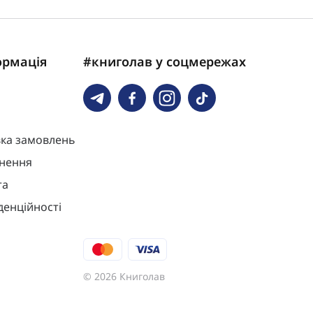
ормація
#книголав у соцмережах
вка замовлень
нення
та
денційності
© 2026 Книголав