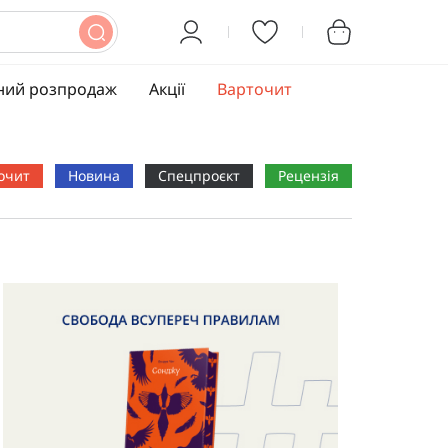
ний розпродаж
Акції
Варточит
очит
Новина
Спецпроєкт
Рецензія