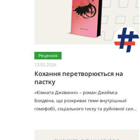
Рецензія
13.03.2026
Кохання перетворюється на
пастку
«Кімната Джованні» – роман Джеймса
Болдвіна, що розкриває теми внутрішньої
гомофобії, соціального тиску та руйнівної сили
сорому. В часи, коли тема гомосексуальності в
американській літературі була та