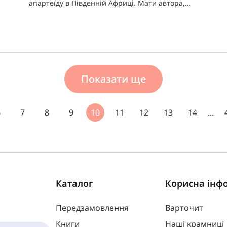
апартеїду в Південній Африці. Мати автора,
Патрісія – релігійна, рішуча та смілива жінка,
яка захищала свою дитину,
Показати ще
6
7
8
9
10
11
12
13
14
...
Каталог
Корисна інф
Передзамовлення
Варточит
Книги
Наші крамниці