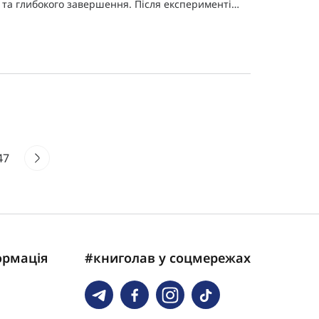
та глибокого завершення. Після експериментів
із власною сексуальністю, життя у спогадах,
болісного розлучення та ж
47
ормація
#книголав у соцмережах