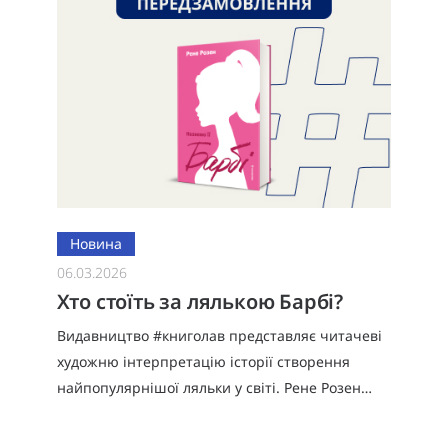
Новина
06.03.2026
Хто стоїть за лялькою Барбі?
Видавництво #книголав представляє читачеві
художню інтерпретацію історії створення
найпопулярнішої ляльки у світі. Рене Розен
створює захопливий роман про людей, які
стояли за створенням Барбі та змін