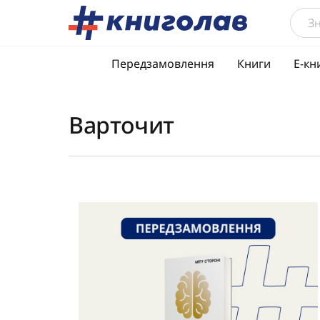
Передзамовлення
Книги
Е-кн
Варточит