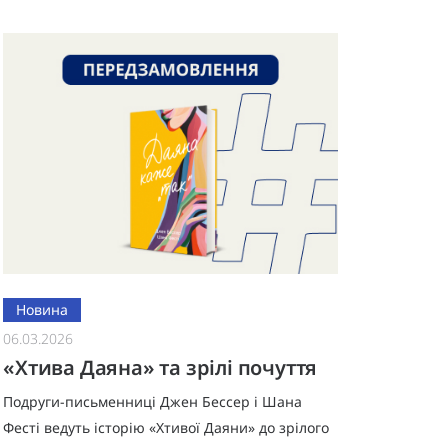
продовженні роману «В одну мить» Кет прож
Новина
06.03.2026
«Хтива Даяна» та зрілі почуття
Подруги-письменниці Джен Бессер і Шана
Фесті ведуть історію «Хтивої Даяни» до зрілого