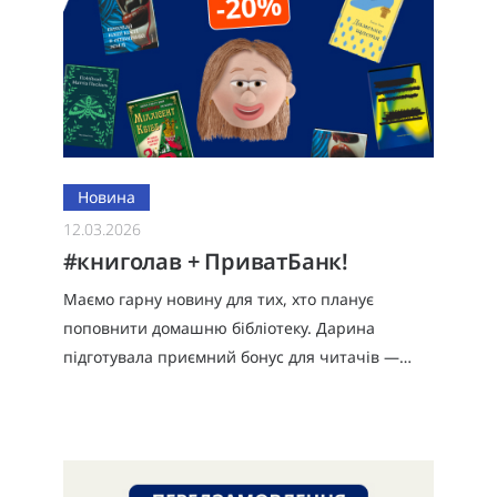
Новина
12.03.2026
#книголав + ПриватБанк!
Маємо гарну новину для тих, хто планує
поповнити домашню бібліотеку. Дарина
підготувала приємний бонус для читачів —
знижку 20% на покупки на сайті видавництва
#книголав!Обирайте книжки, застосовуйте