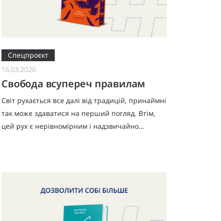
Спецпроєкт
16.03.2026
Свобода всупереч правилам
Світ рухається все далі від традицій, принаймні
так може здаватися на перший погляд. Втім,
цей рух є нерівномірним і надзвичайно
залежним від культури, тож нам варто
звертатися до досвіду боротьби за