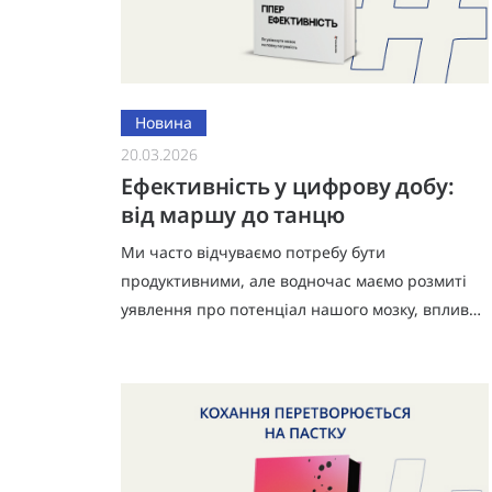
Новина
20.03.2026
Ефективність у цифрову добу:
від маршу до танцю
Ми часто відчуваємо потребу бути
продуктивними, але водночас маємо розмиті
уявлення про потенціал нашого мозку, вплив
віртуального середовища на наше життя та
справжню роль біоритмів у роботі. Усі кра