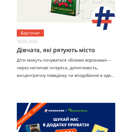
Варточит
18.03.2026
Дівчата, які рятують місто
Діти можуть почуватися «білими воронами» –
через нетипові інтереси, допитливість,
ексцентричну поведінку чи вподобання в одязі.
Причин може бути безліч, тому вкрай
важливою є підтримка та позитивний п