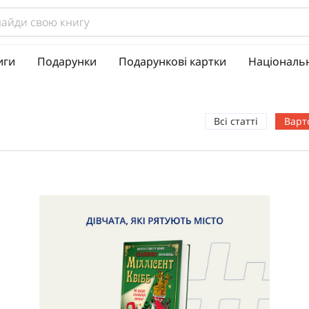
иги
Подарунки
Подарункові картки
Національ
Всі статті
Варт