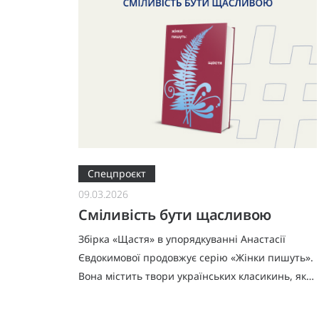
Спецпроєкт
09.03.2026
Сміливість бути щасливою
Збірка «Щастя» в упорядкуванні Анастасії
Євдокимової продовжує серію «Жінки пишуть».
Вона містить твори українських класикинь, які
жили й творили на межі минулого та
позаминулого століть. Авторки, від