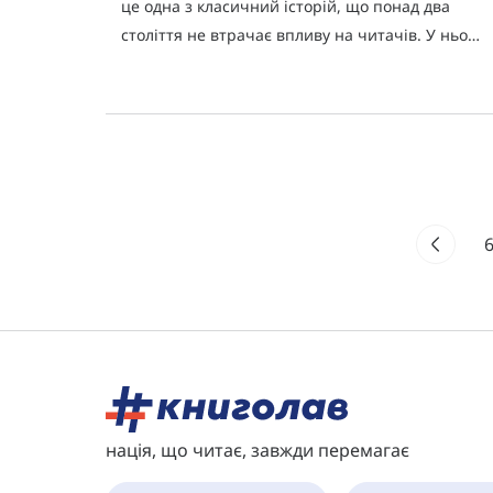
це одна з класичний історій, що понад два
століття не втрачає впливу на читачів. У ньому
є все: пригоди, змови та зради, кохання й
ретельно спланована помс
нація, що читає, завжди перемагає