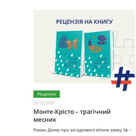
Рецензія
06.03.2026
Монте-Крісто – трагічний
месник
Роман Дюма про загадкового в’язня замку Іф –