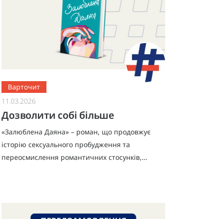
Варточит
11.03.2026
Дозволити собі більше
«Залюблена Даяна» – роман, що продовжує
історію сексуального пробудження та
переосмислення романтичних стосунків,
розказану Джен Бессер і Шаною Фесті. Після
розлучення, перед Даяною Вуд відкривається