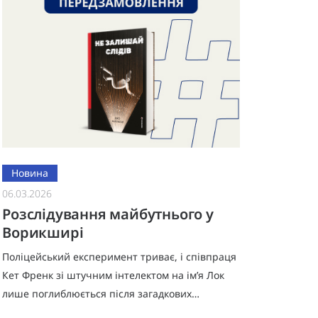
Новина
06.03.2026
Розслідування майбутнього у
Ворикширі
Поліцейський експеримент триває, і співпраця
Кет Френк зі штучним інтелектом на ім’я Лок
лише поглиблюється після загадкових
зникнень і вбивств у Ворикширі. У