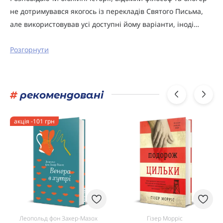
не дотримувався якогось із перекладів Святого Письма,
але використовував усі доступні йому варіанти, іноді…
Розгорнути
#
рекомендовані
акція -101 грн
Леопольд фон Захер-Мазох
Гізер Морріс