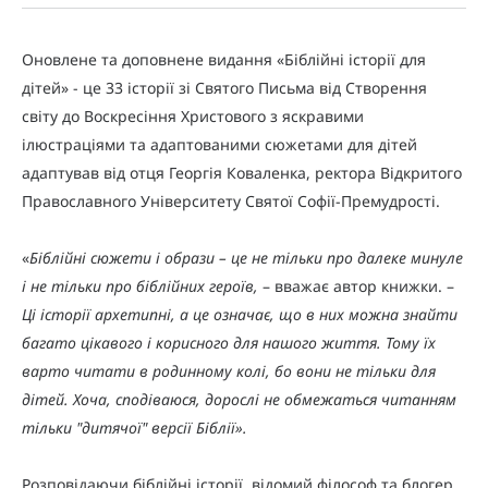
Оновлене та доповнене видання «Біблійні історії для
дітей» - це 33 історії зі Святого Письма від Створення
світу до Воскресіння Христового з яскравими
ілюстраціями та адаптованими сюжетами для дітей
адаптував від отця Георгія Коваленка, ректора Відкритого
Православного Університету Святої Софії-Премудрості.
«
Біблійні сюжети і образи – це не тільки про далеке минуле
і не тільки про біблійних героїв,
– вважає автор книжки. –
Ці історії архетипні, а це означає, що в них можна знайти
багато цікавого і корисного для нашого життя. Тому їх
варто читати в родинному колі, бо вони не тільки для
дітей. Хоча, сподіваюся, дорослі не обмежаться читанням
тільки "дитячої" версії Біблії
»
.
Розповідаючи біблійні історії, відомий філософ та блогер