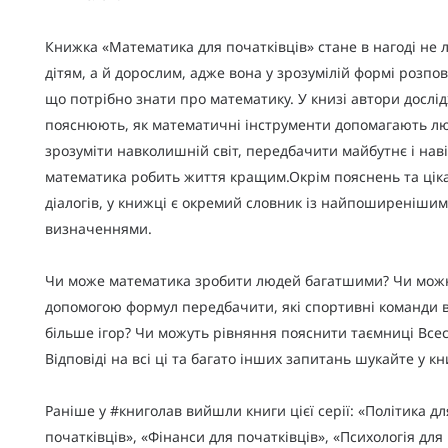
Книжка «Математика для початківців» стане в нагоді не
дітям, а й дорослим, адже вона у зрозумілій формі розпов
що потрібно знати про математику. У книзі автори дослі
пояснюють, як математичні інструменти допомагають л
зрозуміти навколишній світ, передбачити майбутнє і навіт
математика робить життя кращим.Окрім пояснень та цік
діалогів, у книжці є окремий словник із найпоширеніши
визначеннями.
Чи може математика зробити людей багатшими? Чи мож
допомогою формул передбачити, які спортивні команди 
більше ігор? Чи можуть рівняння пояснити таємниці Всес
Відповіді на всі ці та багато інших запитань шукайте у к
Раніше у #книголав вийшли книги цієї серії: «Політика дл
початківців», «Фінанси для початківців», «Психологія для