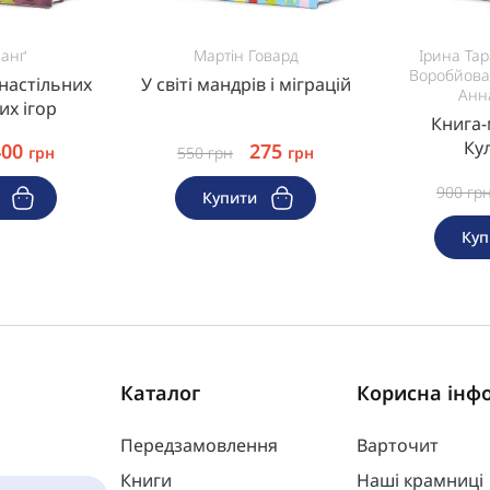
анґ
Мартін Говард
Ірина Тар
Воробйова
 настільних
У світі мандрів і міграцій
Анн
их ігор
Книга-
Ку
400
275
грн
550
грн
грн
900
гр
и
Купити
Ку
Каталог
Корисна інф
Передзамовлення
Варточит
Книги
Наші крамниці