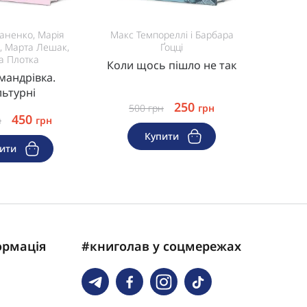
аненко, Марія
Макс Темпореллі і Барбара
, Марта Лешак,
Ґоцці
Коротк
а Плотка
Коли щось пішло не так
мандрівка.
льтурні
250
500
грн
грн
450
н
грн
Купити
пити
ормація
#книголав у соцмережах