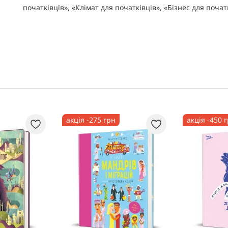
початківців», «Клімат для початківців», «Бізнес для почат
акція -275 грн
акція -450 