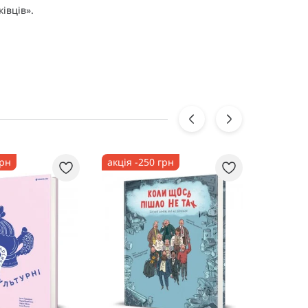
ківців».
грн
акція -250 грн