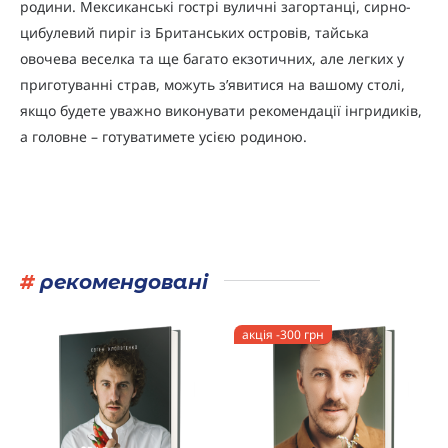
родини. Мексиканські гострі вуличні загортанці, сирно-
цибулевий пиріг із Британських островів, тайська
овочева веселка та ще багато екзотичних, але легких у
приготуванні страв, можуть з’явитися на вашому столі,
якщо будете уважно виконувати рекомендації інгридиків,
а головне – готуватимете усією родиною.
#
рекомендовані
акція -300 грн