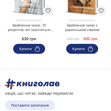
Євген Клопотенко
Євген Клопотенко
Зваблення їжею. 70
Зваблення їжею з
рецептів, які захочеться
українським смаком
готувати
630
грн
300
грн
600
грн
Купити
Купити
нація, що читає, завжди перемагає
Поставити запитання