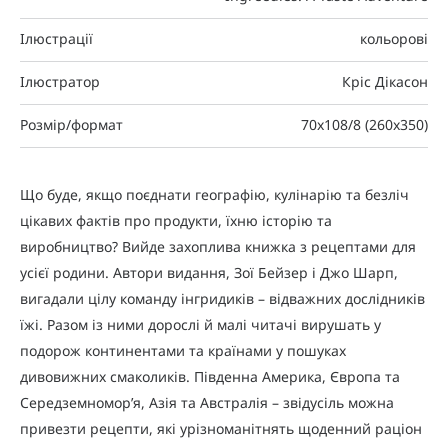
Ілюстрації
кольорові
Ілюстратор
Кріс Дікасон
Розмір/формат
70x108/8 (260x350)
Що буде, якщо поєднати географію, кулінарію та безліч
цікавих фактів про продукти, їхню історію та
виробництво? Вийде захоплива книжка з рецептами для
усієї родини. Автори видання, Зої Бейзер і Джо Шарп,
вигадали цілу команду інгридиків – відважних дослідників
їжі. Разом із ними дорослі й малі читачі вирушать у
подорож континентами та країнами у пошуках
дивовижних смаколиків. Південна Америка, Європа та
Середземномор’я, Азія та Австралія – звідусіль можна
привезти рецепти, які урізноманітнять щоденний раціон