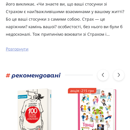
його викликає. «Чи знаєте ви, що ваші стосунки зі
Страхом є наи?важливішими взаєминами у вашому житті?
Бо це ваші стосунки з самими собою. Страх — це
наріжнии? камінь вашоі? особистості, без нього ви були б
недосконалі. Тож припинімо воювати зі Страхом і…
Розгорнути
#
рекомендовані
акція -215 грн