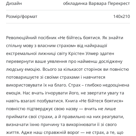
Дизайн
обкладинка Варвара Перекрест
Розмір/формат
140x210
Революційний посібник «Не бійтесь боятися. Як знайти
спільну мову з власним страхом» від найкращої
екстремальної лижниці світу Крістен Улмер здатен
перевернути ваше уявлення про найменш досліджену
людську емоцію. Всього за кількасот сторінок ви повністю
потоваришуєте зі своїми страхами і навчитеся
використовувати їх на благо. Страх – глибоко недооцінена
емоція. Нас вчать ігнорувати його, не звертати увагу та
навіть взагалі позбуватися. Книга «Не бійтеся боятися»
повністю підтверджує свою назву — вчить не лише
приймати свої страхи, а й правильно на них реагувати,
визначати їхню причину та викорінювати її зі свого
життя. Адже наш справжній ворог — не страх, а те, що