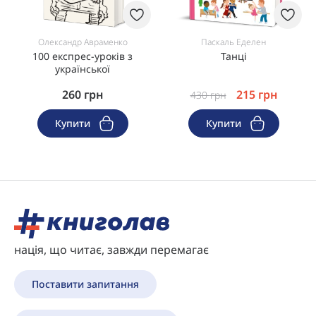
Олександр Авраменко
Паскаль Еделен
100 експрес-уроків з
Танці
української
260
грн
215
грн
430
грн
Купити
Купити
нація, що читає, завжди перемагає
Поставити запитання